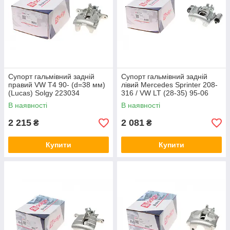
Супорт гальмівний задній
Супорт гальмівний задній
правий VW T4 90- (d=38 мм)
лівий Mercedes Sprinter 208-
(Lucas) Solgy 223034
316 / VW LT (28-35) 95-06
(d=52 мм) (Bosch) Solgy
В наявності
В наявності
223055
2 215
2 081
₴
₴
Купити
Купити