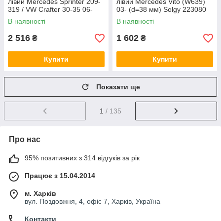
лівий Mercedes Sprinter 209-
лівий Mercedes Vito (W639)
319 / VW Crafter 30-35 06-
03- (d=38 мм) Solgy 223080
(Brembo) Solgy 223023
В наявності
В наявності
2 516
1 602
₴
₴
Купити
Купити
Показати ще
1
/ 135
Про нас
95% позитивних з 314 відгуків за рік
Працює з 15.04.2014
м. Харків
вул. Поздовжня, 4, офіс 7, Харків, Україна
Контакти