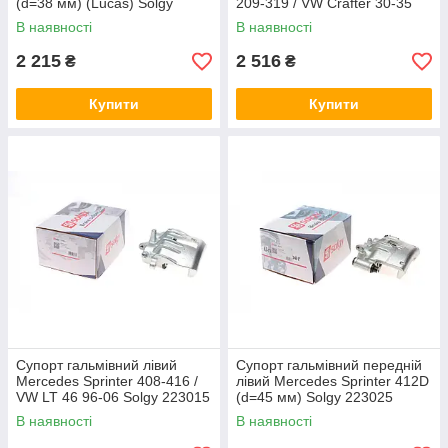
(d=38 мм) (Lucas) Solgy
209-319 / VW Crafter 30-35
223039
06- (Brembo) Solgy 223024
В наявності
В наявності
2 215
2 516
₴
₴
Купити
Купити
Супорт гальмівний лівий
Супорт гальмівний передній
Mercedes Sprinter 408-416 /
лівий Mercedes Sprinter 412D
VW LT 46 96-06 Solgy 223015
(d=45 мм) Solgy 223025
В наявності
В наявності