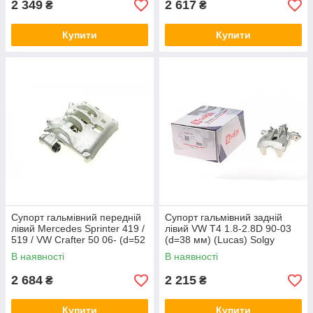
2 349
2 617
₴
₴
Купити
Купити
Супорт гальмівний передній
Супорт гальмівний задній
лівий Mercedes Sprinter 419 /
лівий VW T4 1.8-2.8D 90-03
519 / VW Crafter 50 06- (d=52
(d=38 мм) (Lucas) Solgy
мм) Solgy 223050
223040
В наявності
В наявності
2 684
2 215
₴
₴
Купити
Купити