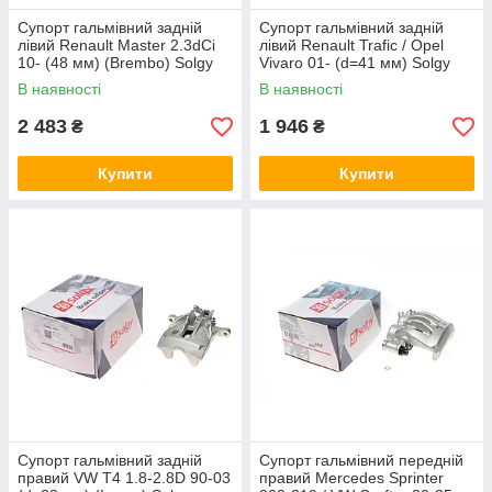
Супорт гальмівний задній
Супорт гальмівний задній
лівий Renault Master 2.3dCi
лівий Renault Trafic / Opel
10- (48 мм) (Brembo) Solgy
Vivaro 01- (d=41 мм) Solgy
223041
223031
В наявності
В наявності
2 483
1 946
₴
₴
Купити
Купити
Супорт гальмівний задній
Супорт гальмівний передній
правий VW T4 1.8-2.8D 90-03
правий Mercedes Sprinter