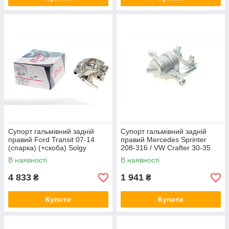
Супорт гальмівний задній
Супорт гальмівний задній
правий Ford Transit 07-14
правий Mercedes Sprinter
(спарка) (+скоба) Solgy
208-316 / VW Crafter 30-35
223083
06- (d=51 мм) (Bosch) Solgy
В наявності
В наявності
223018
4 833
1 941
₴
₴
Купити
Купити