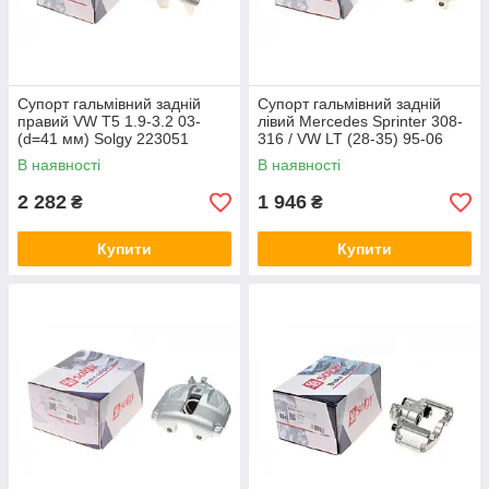
Супорт гальмівний задній
Супорт гальмівний задній
правий VW T5 1.9-3.2 03-
лівий Mercedes Sprinter 308-
(d=41 мм) Solgy 223051
316 / VW LT (28-35) 95-06
(d=52 мм) (Ate) Solgy 223079
В наявності
В наявності
2 282
1 946
₴
₴
Купити
Купити