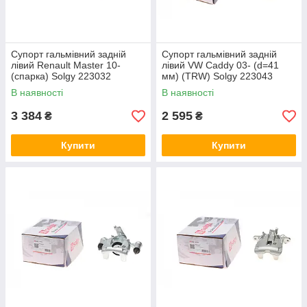
Супорт гальмівний задній
Супорт гальмівний задній
лівий Renault Master 10-
лівий VW Caddy 03- (d=41
(спарка) Solgy 223032
мм) (TRW) Solgy 223043
В наявності
В наявності
3 384
2 595
₴
₴
Купити
Купити