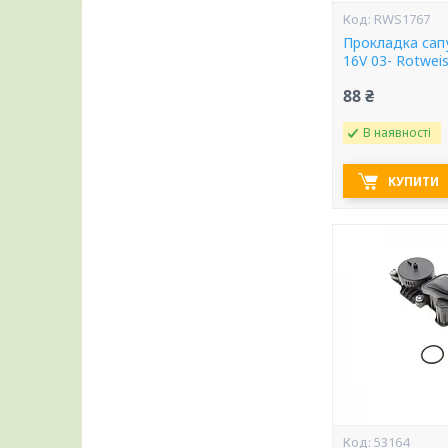
RWS1767
Прокладка сапу
16V 03- Rotwei
88 ₴
В наявності
КУПИТИ
53164