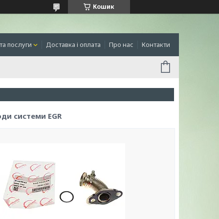
Кошик
та послуги
Доставка і оплата
Про нас
Контакти
ди системи EGR