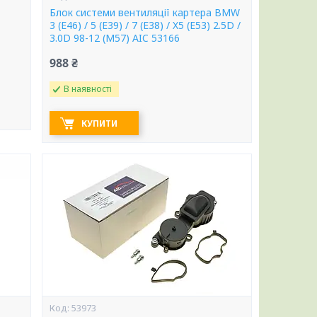
Блок системи вентиляції картера BMW
3 (E46) / 5 (E39) / 7 (E38) / X5 (E53) 2.5D /
3.0D 98-12 (M57) AIC 53166
988 ₴
В наявності
КУПИТИ
53973