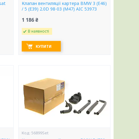
sat
Клапан вентиляції картера BMW 3 (E46)
/ 5 (E39) 2.0D 98-03 (M47) AIC 53973
1 186 ₴
В наявності
КУПИТИ
56899Set