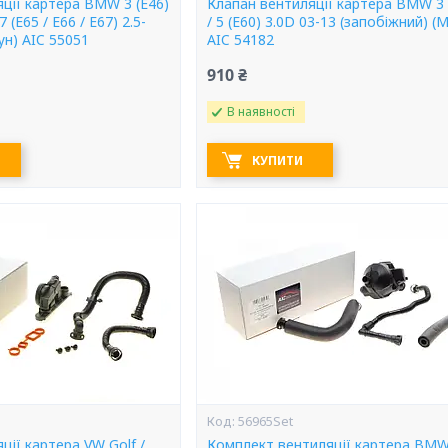
ції картера BMW 3 (E46)
Клапан вентиляції картера BMW 3 
 7 (E65 / E66 / E67) 2.5-
/ 5 (E60) 3.0D 03-13 (запобіжний) (
ун) AIC 55051
AIC 54182
910 ₴
В наявності
КУПИТИ
56965Set
ції картера VW Golf /
Комплект вентиляції картера BMW