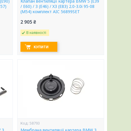
(E90)
Клапан вентиляції картера BMW 5 (E39
M57)
/ E60) / 3 (E46) / X3 (E83) 2.0-3.0i 95-08
(M54) комплект AIC 56899SET
2 905 ₴
В наявності
КУПИТИ
58793
 3
Мембрана вентиляції картера BMW 3