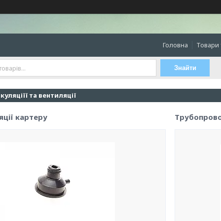
Головна
Товари 
Знайти
уляціїї та вентиляції
яції картеру
Трубопрово