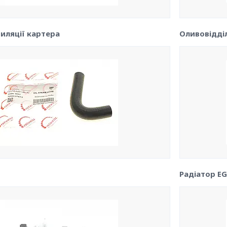
иляції картера
Оливовідді
Радіатор EG