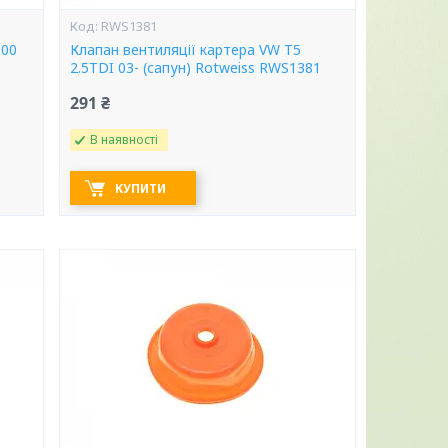
RWS1381
-00
Клапан вентиляції картера VW T5
2.5TDI 03- (сапун) Rotweiss RWS1381
291 ₴
В наявності
КУПИТИ