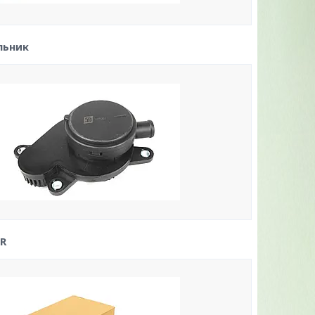
льник
R