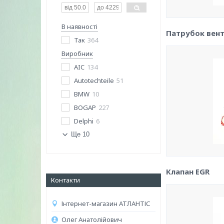
В наявності
Патрубок вент
Так
364
Виробник
AIC
134
Autotechteile
51
BMW
10
BOGAP
227
Delphi
6
Ще 10
Клапан EGR
Контакти
Інтернет-магазин АТЛАНТІС
Олег Анатолійович