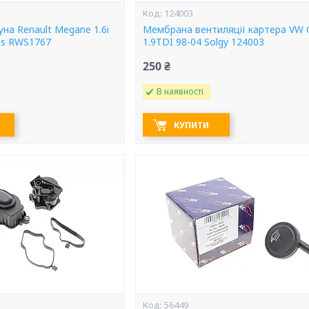
124003
на Renault Megane 1.6i
Мембрана вентиляції картера VW 
ss RWS1767
1.9TDI 98-04 Solgy 124003
250 ₴
В наявності
КУПИТИ
56449