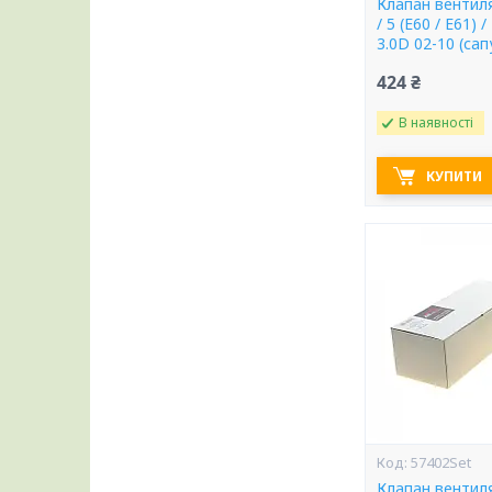
Клапан вентиля
/ 5 (E60 / E61) /
3.0D 02-10 (сап
424 ₴
В наявності
КУПИТИ
57402Set
Клапан вентиля