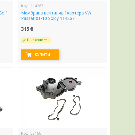
114267
Golf
Мембрана вентиляції картера VW
Passat 01-10 Solgy 114267
315 ₴
В наявності
КУПИТИ
53166