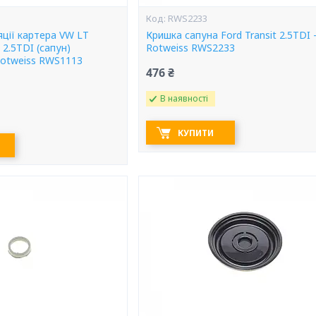
RWS2233
ції картера VW LT
Кришка сапуна Ford Transit 2.5TDI 
/ 2.5TDI (сапун)
Rotweiss RWS2233
Rotweiss RWS1113
476 ₴
В наявності
КУПИТИ