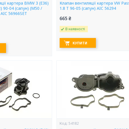
ції картера BMW 3 (E36)
Клапан вентиляції картера VW Pas
38) 90-04 (сапун) (M50 /
1.8 T 96-05 (сапун) AIC 56294
 AIC 56966SET
665 ₴
В наявності
КУПИТИ
54182