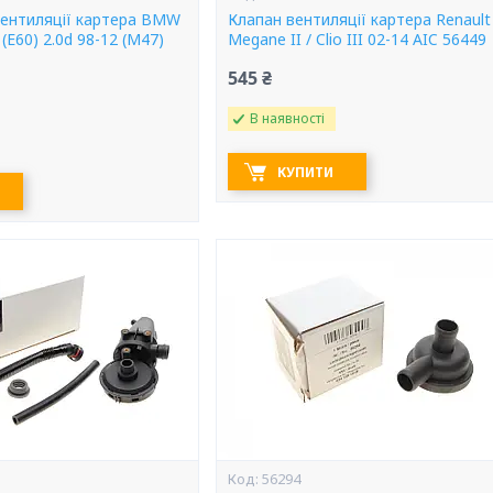
вентиляції картера BMW
Клапан вентиляції картера Renault
5 (E60) 2.0d 98-12 (M47)
Megane II / Clio III 02-14 AIC 56449
545 ₴
В наявності
КУПИТИ
56294