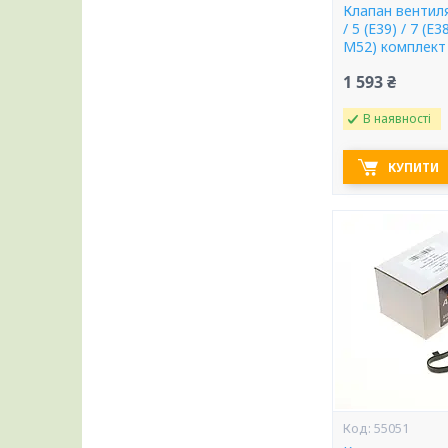
Клапан вентиля
/ 5 (E39) / 7 (E
M52) комплект
1 593 ₴
В наявності
КУПИТИ
55051