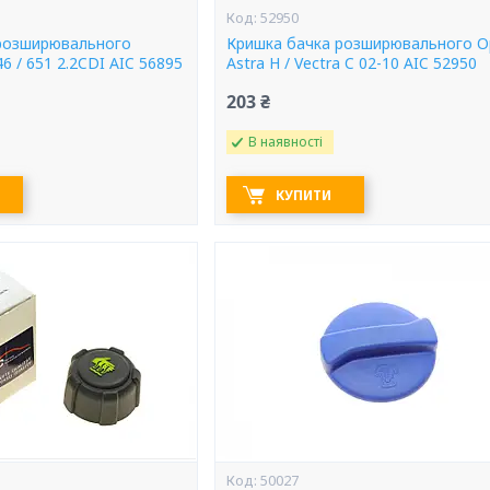
52950
розширювального
Кришка бачка розширювального O
 / 651 2.2CDI AIC 56895
Astra H / Vectra C 02-10 AIC 52950
203 ₴
В наявності
КУПИТИ
50027