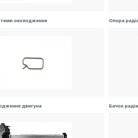
стеми охолодження
Опора раді
лодження двигуна
Бачок раді