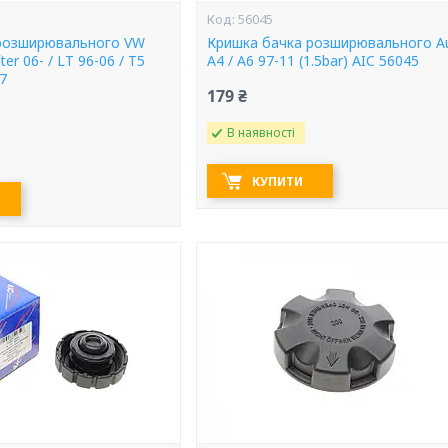
56045
розширювального VW
Кришка бачка розширювального A
ter 06- / LT 96-06 / T5
A4 / A6 97-11 (1.5bar) AIC 56045
77
179 ₴
В наявності
КУПИТИ