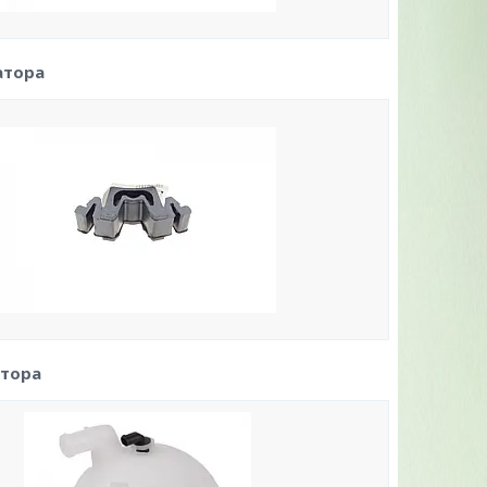
атора
атора