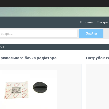
Головна
Товари 
Знайти
уна
рювального бачка радіатора
Патрубок с