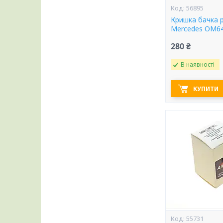
56895
Кришка бачка 
Mercedes OM646
280 ₴
В наявності
КУПИТИ
55731