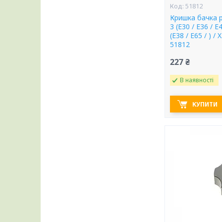
51812
Кришка бачка
3 (E30 / E36 / E4
(E38 / E65 / ) / 
51812
227 ₴
В наявності
КУПИТИ