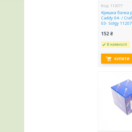
112077
Кришка бачка 
Caddy 04- / Craf
03- Solgy 1120
152 ₴
В наявності
КУПИТИ