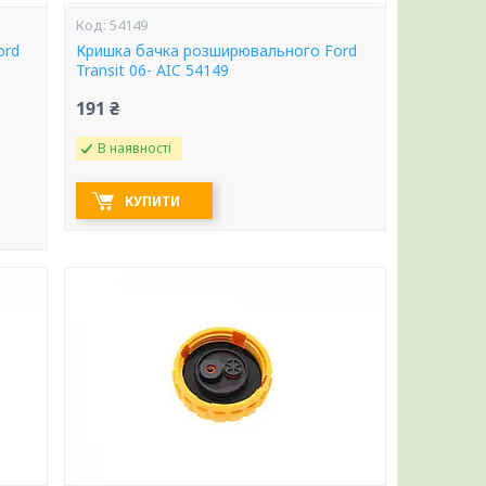
54149
ord
Кришка бачка розширювального Ford
Transit 06- AIC 54149
191 ₴
В наявності
КУПИТИ