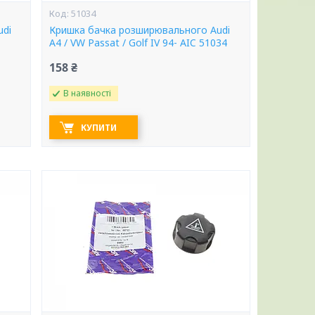
51034
udi
Кришка бачка розширювального Audi
A4 / VW Passat / Golf IV 94- AIC 51034
158 ₴
В наявності
КУПИТИ