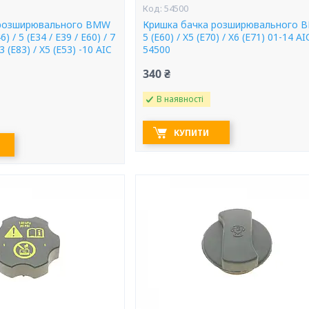
54500
 розширювального BMW
Кришка бачка розширювального 
6) / 5 (E34 / E39 / E60) / 7
5 (E60) / X5 (E70) / X6 (E71) 01-14 AI
X3 (E83) / X5 (E53) -10 AIC
54500
340 ₴
В наявності
КУПИТИ