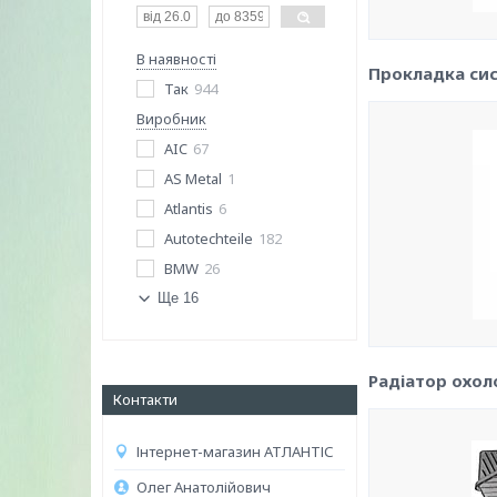
В наявності
Прокладка си
Так
944
Виробник
AIC
67
AS Metal
1
Atlantis
6
Autotechteile
182
BMW
26
Ще 16
Радіатор охо
Контакти
Інтернет-магазин АТЛАНТІС
Олег Анатолійович