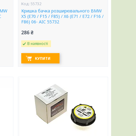
55732
BMW
Кришка бачка розширювального BMW
C
X5 (E70 / F15 / F85) / X6 (E71 / E72 / F16 /
F86) 06- AIC 55732
286 ₴
В наявності
КУПИТИ