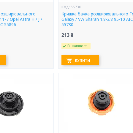
55730
розширювального
Кришка бачка розширювального F
1- / Opel Astra H / J /
Galaxy / VW Sharan 1.8-2.8 95-10 AIC
AIC 55896
55730
213 ₴
В наявності
КУПИТИ