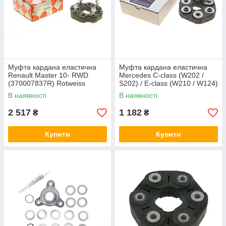
Муфта кардана еластична
Муфта кардана еластична
Renault Master 10- RWD
Mercedes C-class (W202 /
(370007837R) Rotweiss
S202) / E-class (W210 / W124)
RWS1115
(41x129x24) AIC 52406
В наявності
В наявності
2 517
1 182
₴
₴
Купити
Купити