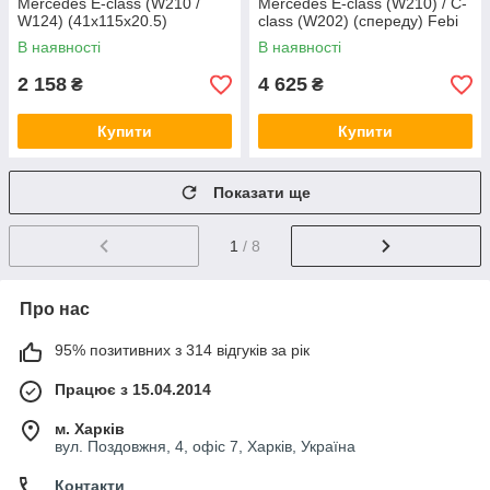
Mercedes E-class (W210 /
Mercedes E-class (W210) / C-
W124) (41x115x20.5)
class (W202) (спереду) Febi
комплект Febi Bilstein 01743
Bilstein 14979
В наявності
В наявності
2 158
4 625
₴
₴
Купити
Купити
Показати ще
1
/ 8
Про нас
95% позитивних з 314 відгуків за рік
Працює з 15.04.2014
м. Харків
вул. Поздовжня, 4, офіс 7, Харків, Україна
Контакти