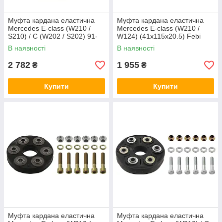
Муфта кардана еластична
Муфта кардана еластична
Mercedes E-class (W210 /
Mercedes E-class (W210 /
S210) / C (W202 / S202) 91-
W124) (41x115x20.5) Febi
05 (59x144x30) Febi Bilstein
Bilstein 03918
В наявності
В наявності
03486
2 782
1 955
₴
₴
Купити
Купити
Муфта кардана еластична
Муфта кардана еластична