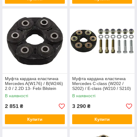
Муфта кардана еластична
Муфта кардана еластична
Mercedes A(W176) / B(W246)
Mercedes C-class (W202 /
2.0 / 2.2D 13- Febi Bilstein
S202) / E-class (W210 / S210)
101774
89-03 (100 мм)
В наявності
В наявності
(ремкомплект) Febi Bilstein
03567
2 851
3 290
₴
₴
Купити
Купити