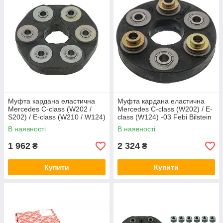
Муфта кардана еластична
Муфта кардана еластична
Mercedes C-class (W202 /
Mercedes C-class (W202) / E-
S202) / E-class (W210 / W124)
class (W124) -03 Febi Bilstein
(41x129x24) Febi Bilstein
09307
В наявності
В наявності
03933
1 962
2 324
₴
₴
Купити
Купити