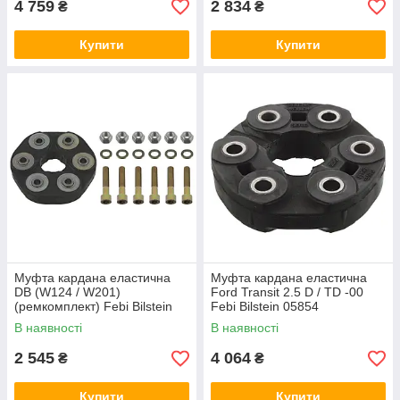
4 759
2 834
₴
₴
Купити
Купити
Муфта кардана еластична
Муфта кардана еластична
DB (W124 / W201)
Ford Transit 2.5 D / TD -00
(ремкомплект) Febi Bilstein
Febi Bilstein 05854
03909
В наявності
В наявності
2 545
4 064
₴
₴
Купити
Купити