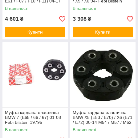
E61 / F07 / F10 / F11) 04-17
/ X5 / X6 94- Febi Bilstein
комплект Febi Bilstein 43527
09203
В наявності
В наявності
4 601
3 308
₴
₴
Купити
Купити
Муфта кардана еластична
Муфта кардана еластична
BMW 7 (E65 / 66 / 67) 01-08
BMW X5 (E53 / E70) / X6 (E71
Febi Bilstein 19795
/ E72) 00-14 M54 / M57 / M62
/ N54 / N62 Febi Bilstein
В наявності
В наявності
19888