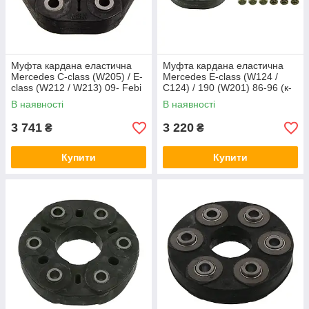
Муфта кардана еластична
Муфта кардана еластична
Mercedes C-class (W205) / E-
Mercedes E-class (W124 /
class (W212 / W213) 09- Febi
C124) / 190 (W201) 86-96 (к-
Bilstein 101779
кт з болтами) Febi Bilstein
В наявності
В наявності
01975
3 741
3 220
₴
₴
Купити
Купити