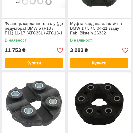
Фланець карданного валу (до
Муфта кардана еластична
редуктора) BMW 5 (F10 /
BMW 1 / 3 / 5 04-11 ззаду
F11) 11-17 (ATC35L / ATC13-1
Febi Bilstein 26332
/ ATC350) BMW 27107593440
В наявності
В наявності
11 753
3 283
₴
₴
Купити
Купити