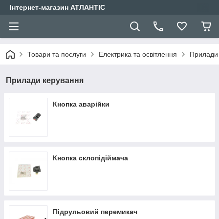
Інтернет-магазин АТЛАНТІС
Товари та послуги
Електрика та освітлення
Прилади
Прилади керування
Кнопка аварійки
Кнопка склопідіймача
Підрульовий перемикач