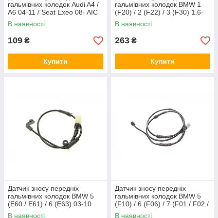
гальмівних колодок Audi A4 /
гальмівних колодок BMW 1
A6 04-11 / Seat Exeo 08- AIC
(F20) / 2 (F22) / 3 (F30) 1.6-
57364
4.0 10- AIC 57358
В наявності
В наявності
109
263
₴
₴
Купити
Купити
Датчик зносу передніх
Датчик зносу передніх
гальмівних колодок BMW 5
гальмівних колодок BMW 5
(E60 / E61) / 6 (E63) 03-10
(F10) / 6 (F06) / 7 (F01 / F02 /
AIC 53940
F03 / F04) 09- AIC 57355
В наявності
В наявності