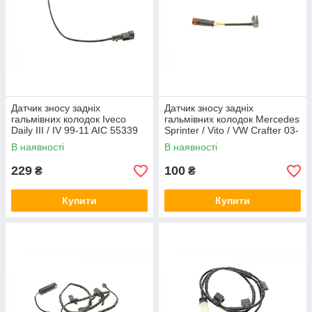
Датчик зносу задніх
Датчик зносу задніх
гальмівних колодок Iveco
гальмівних колодок Mercedes
Daily III / IV 99-11 AIC 55339
Sprinter / Vito / VW Crafter 03-
(L=95 мм) AIC 53233
В наявності
В наявності
229
100
₴
₴
Купити
Купити