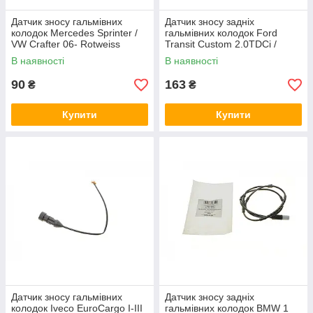
Датчик зносу гальмівних
Датчик зносу задніх
колодок Mercedes Sprinter /
гальмівних колодок Ford
VW Crafter 06- Rotweiss
Transit Custom 2.0TDCi /
RW54002
2.2TDCi 12- Rotweiss
В наявності
В наявності
RWS2136
90
163
₴
₴
Купити
Купити
Датчик зносу гальмівних
Датчик зносу задніх
колодок Iveco EuroCargo I-III
гальмівних колодок BMW 1