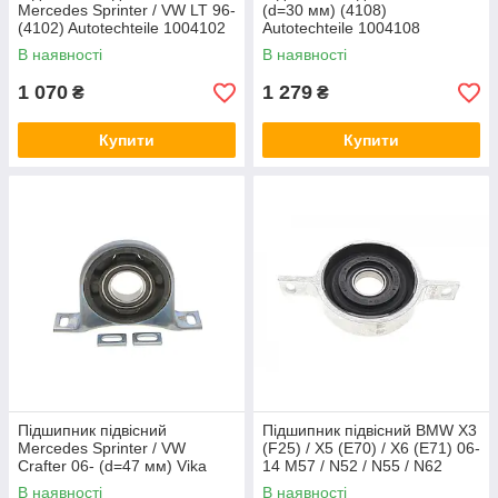
Mercedes Sprinter / VW LT 96-
(d=30 мм) (4108)
(4102) Autotechteile 1004102
Autotechteile 1004108
В наявності
В наявності
1 070
1 279
₴
₴
Купити
Купити
Підшипник підвісний
Підшипник підвісний BMW X3
Mercedes Sprinter / VW
(F25) / X5 (E70) / X6 (E71) 06-
Crafter 06- (d=47 мм) Vika
14 M57 / N52 / N55 / N62
55981337301
BMW 26127558745
В наявності
В наявності