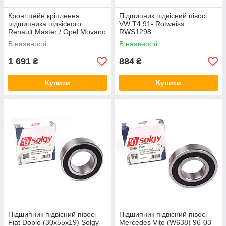
Кронштейн кріплення
Підшипник підвісний півосі
підшипника підвісного
VW T4 91- Rotweiss
Renault Master / Opel Movano
RWS1298
10- (14 мм) Rotweiss
В наявності
В наявності
RWS1690
1 691
884
₴
₴
Купити
Купити
Підшипник підвісний півосі
Підшипник підвісний півосі
Fiat Doblo (30x55x19) Solgy
Mercedes Vito (W638) 96-03