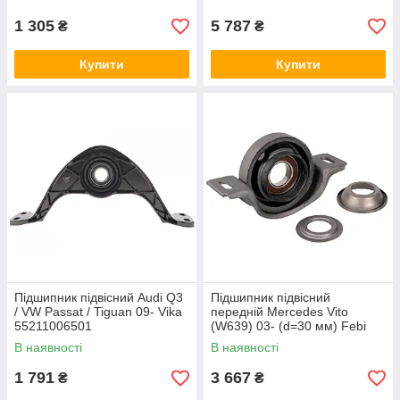
1 305
5 787
₴
₴
Купити
Купити
Підшипник підвісний Audi Q3
Підшипник підвісний
/ VW Passat / Tiguan 09- Vika
передній Mercedes Vito
55211006501
(W639) 03- (d=30 мм) Febi
Bilstein 32709
В наявності
В наявності
1 791
3 667
₴
₴