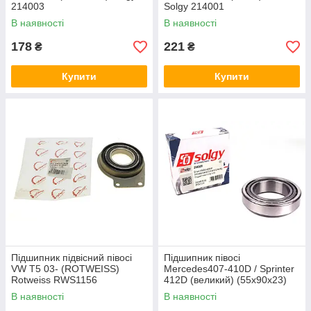
214003
Solgy 214001
В наявності
В наявності
178
221
₴
₴
Купити
Купити
Підшипник підвісний півосі
Підшипник півосі
VW T5 03- (ROTWEISS)
Mercedes407-410D / Sprinter
Rotweiss RWS1156
412D (великий) (55x90x23)
Solgy 214028
В наявності
В наявності