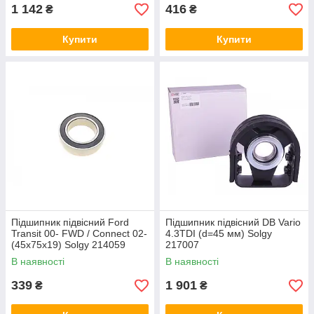
1 142
416
₴
₴
Купити
Купити
Підшипник підвісний Ford
Підшипник підвісний DB Vario
Transit 00- FWD / Connect 02-
4.3TDI (d=45 мм) Solgy
(45x75x19) Solgy 214059
217007
В наявності
В наявності
339
1 901
₴
₴