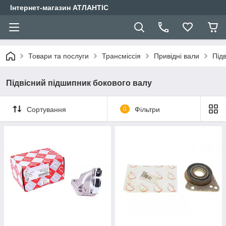
Інтернет-магазин АТЛАНТІС
Товари та послуги
Трансміссія
Привідні вали
Під
Підвісний підшипник бокового валу
Сортування
0
Фільтри