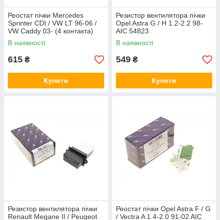
Реостат пічки Mercedes
Резистор вентилятора пічки
Sprinter CDI / VW LT 96-06 /
Opel Astra G / H 1.2-2.2 98-
VW Caddy 03- (4 контакта)
AIC 54823
Rotweiss RW82080
В наявності
В наявності
615
549
₴
₴
Купити
Купити
Резистор вентилятора пічки
Реостат пічки Opel Astra F / G
Renault Megane II / Peugeot
/ Vectra A 1.4-2.0 91-02 AIC