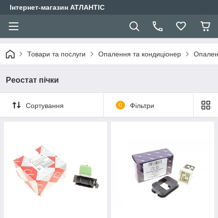
Інтернет-магазин АТЛАНТІС
Товари та послуги
Опалення та кондиціонер
Опале
Реостат пічки
Сортування
0
Фільтри