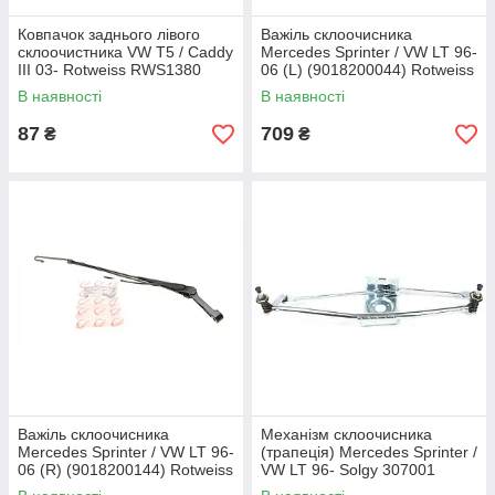
Ковпачок заднього лівого
Важіль склоочисника
склоочистника VW T5 / Caddy
Mercedes Sprinter / VW LT 96-
III 03- Rotweiss RWS1380
06 (L) (9018200044) Rotweiss
RW82073
В наявності
В наявності
87
709
₴
₴
Важіль склоочисника
Механізм склоочисника
Mercedes Sprinter / VW LT 96-
(трапеція) Mercedes Sprinter /
06 (R) (9018200144) Rotweiss
VW LT 96- Solgy 307001
RW82074