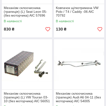
Механізм склоочисника
Ковпачок щіткотримача VW
(трапеція) (L) Seat Leon 05-
Polo / T4 / Caddy -06 AIC
(без моторчика) AIC 57696
70792
В наявності
В наявності
830
130
₴
₴
Механізм склоочисника
Механізм склоочисника
(трапеція) (L) VW Touran 03-
(трапеція) Audi A6 04-11 (без
10 (без моторчика) AIC 56051
моторчика) AIC 54005