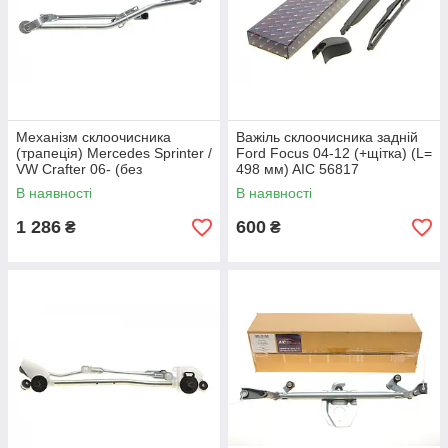
Механізм склоочисника
Важіль склоочисника задній
(трапеція) Mercedes Sprinter /
Ford Focus 04-12 (+щітка) (L=
VW Crafter 06- (без
498 мм) AIC 56817
моторчика) AIC 53905
В наявності
В наявності
1 286
600
₴
₴