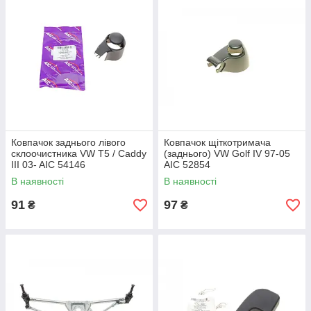
Ковпачок заднього лівого
Ковпачок щіткотримача
склоочистника VW T5 / Caddy
(заднього) VW Golf IV 97-05
III 03- AIC 54146
AIC 52854
В наявності
В наявності
91
97
₴
₴