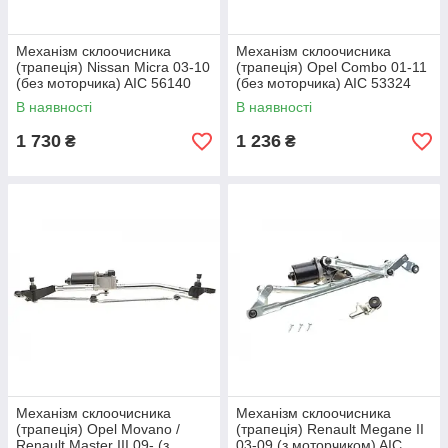
Механізм склоочисника
Механізм склоочисника
(трапеція) Nissan Micra 03-10
(трапеція) Opel Combo 01-11
(без моторчика) AIC 56140
(без моторчика) AIC 53324
В наявності
В наявності
1 730
1 236
₴
₴
Механізм склоочисника
Механізм склоочисника
(трапеція) Opel Movano /
(трапеція) Renault Megane II
Renault Master III 09- (з
03-09 (з моторчиком) AIC