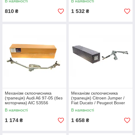
В наявності
В наявності
810
1 532
₴
₴
Механізм склоочисника
Механізм склоочисника
(трапеція) Audi A6 97-05 (без
(трапеція) Citroen Jumper /
моторчика) AIC 53556
Fiat Ducato / Peugeot Boxer
06- (без моторчика) AIC
В наявності
В наявності
55177
1 174
1 658
₴
₴