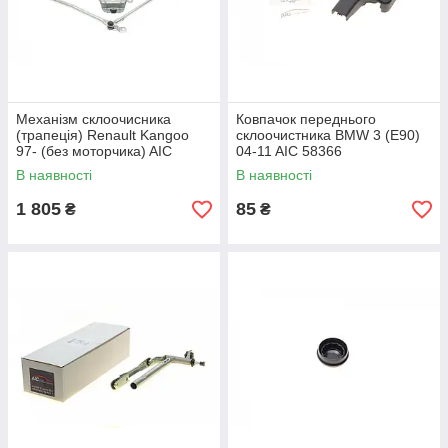
Механізм склоочисника
Ковпачок переднього
(трапеція) Renault Kangoo
склоочистника BMW 3 (E90)
97- (без моторчика) AIC
04-11 AIC 58366
71262
В наявності
В наявності
1 805
85
₴
₴