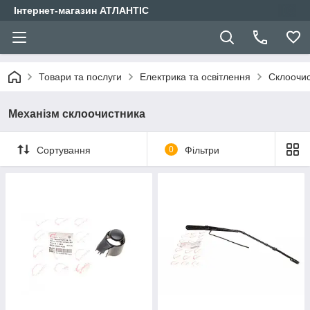
Інтернет-магазин АТЛАНТІС
Товари та послуги
Електрика та освітлення
Склоочис
Механізм склоочистника
Сортування
0
Фільтри