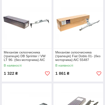
Механізм склоочисника
Механізм склоочисника
(трапеція) DB Sprinter / VW
(трапеція) Fiat Doblo 01- (без
LT 96- (без моторчика) AIC
моторчика) AIC 55487
53359
В наявності
В наявності
1 322
1 861
₴
₴