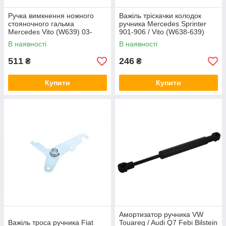
Ручка вимкнення ножного
Важіль тріскачки колодок
стояночного гальма
ручника Mercedes Sprinter
Mercedes Vito (W639) 03-
901-906 / Vito (W638-639)
Solgy 305060
Solgy 223004
В наявності
В наявності
511
246
₴
₴
Купити
Купити
Амортизатор ручника VW
Важіль троса ручника Fiat
Touareg / Audi Q7 Febi Bilstein