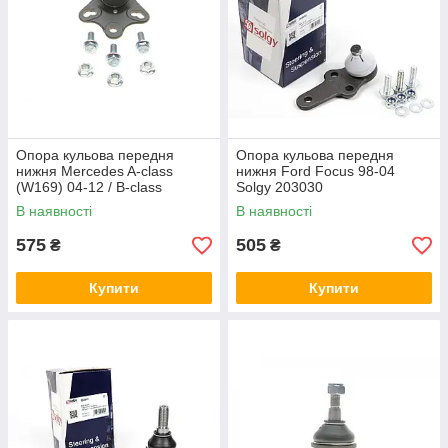
Опора кульова передня
Опора кульова передня
нижня Mercedes A-class
нижня Ford Focus 98-04
(W169) 04-12 / B-class
Solgy 203030
(W245) 05-11 Solgy 203106
В наявності
В наявності
575
505
₴
₴
Купити
Купити