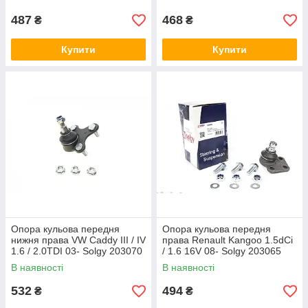
487
468
₴
₴
Купити
Купити
Опора кульова передня
Опора кульова передня
нижня права VW Caddy III / IV
права Renault Kangoo 1.5dCi
1.6 / 2.0TDI 03- Solgy 203070
/ 1.6 16V 08- Solgy 203065
В наявності
В наявності
532
494
₴
₴