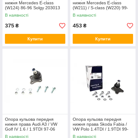
нижня Mercedes E-class
нижня Mercedes E-class
(W124) 86-96 Solgy 203013
(W211) / S-class (W220) 99-
Solgy 203057
В наявності
В наявності
375
453
₴
₴
Купити
Купити
Опора кульова передня
Опора кульова передня
нижня права Audi A3 / VW
нижня права Skoda Fabia /
Golf IV 1.6 / 1.9TDI 97-06
VW Polo 1.4TDI / 1.9TDI 99-
Solgy 203017
Solgy 203007
В наявності
В наявності