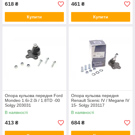
618
461
₴
₴
Купити
Купити
Опора кульова передня Ford
Опора кульова передня
Mondeo 1.6i-2.0i / 1.8TD -00
Renault Scenic IV / Megane IV
Solgy 203031
15- Solgy 203117
В наявності
В наявності
413
684
₴
₴