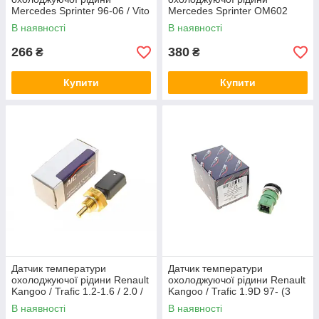
Mercedes Sprinter 96-06 / Vito
Mercedes Sprinter OM602
96-03 AIC 53154
(M14x1,5) (чорний) AIC 57521
В наявності
В наявності
266
380
₴
₴
Купити
Купити
Датчик температури
Датчик температури
охолоджуючої рідини Renault
охолоджуючої рідини Renault
Kangoo / Trafic 1.2-1.6 / 2.0 /
Kangoo / Trafic 1.9D 97- (3
2.5dCi 01- AIC 53357
конт.) (120°С) AIC 55132
В наявності
В наявності