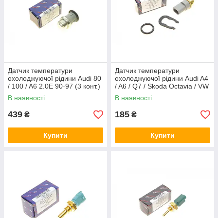
Датчик температури
Датчик температури
охолоджуючої рідини Audi 80
охолоджуючої рідини Audi A4
/ 100 / A6 2.0E 90-97 (3 конт.)
/ A6 / Q7 / Skoda Octavia / VW
(сірий) AIC 54361
Caddy / Passat / T5 / Crafter
В наявності
В наявності
95- (з прокладкою) AIC
439
185
₴
₴
Купити
Купити