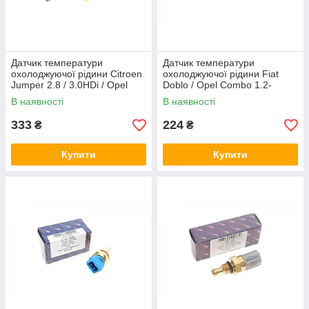
Датчик температури
Датчик температури
охолоджуючої рідини Citroen
охолоджуючої рідини Fiat
Jumper 2.8 / 3.0HDi / Opel
Doblo / Opel Combo 1.2-
Combo 1.4 02- (сірий) AIC
1.9JDT 01- (зелений) AIC
В наявності
В наявності
53232
56477
333
224
₴
₴
Купити
Купити