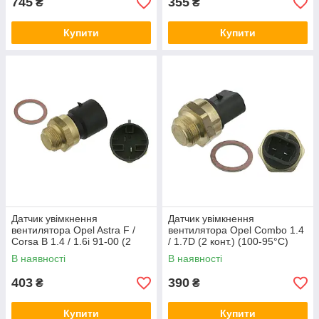
745
355
₴
₴
Купити
Купити
Датчик увімкнення
Датчик увімкнення
вентилятора Opel Astra F /
вентилятора Opel Combo 1.4
Corsa B 1.4 / 1.6i 91-00 (2
/ 1.7D (2 конт.) (100-95°C)
конт.) (95-100°C) Febi Bilstein
Febi Bilstein 04777
В наявності
В наявності
11915
403
390
₴
₴
Купити
Купити