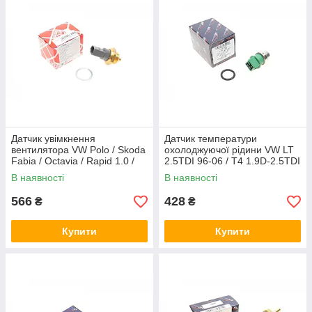
Датчик увімкнення
Датчик температури
вентилятора VW Polo / Skoda
охолоджуючої рідини VW LT
Fabia / Octavia / Rapid 1.0 /
2.5TDI 96-06 / T4 1.9D-2.5TDI
1.4TSI 14- Febi Bilstein
95-03 (4 конт) (102-112°С)
В наявності
В наявності
173950
AIC 57295
566
428
₴
₴
Купити
Купити