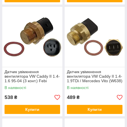
Датчик увімкнення
Датчик увімкнення
вентилятора VW Caddy II 1.4-
вентилятора VW Caddy II 1.4-
1.6 95-04 (3 конт.) Febi
1.9TDi / Mercedes Vito (W638)
Bilstein 10114
95-04 (3 конт.) (102-92 / 95-
В наявності
В наявності
84°C) Febi Bilstein 01528
538
489
₴
₴
Купити
Купити