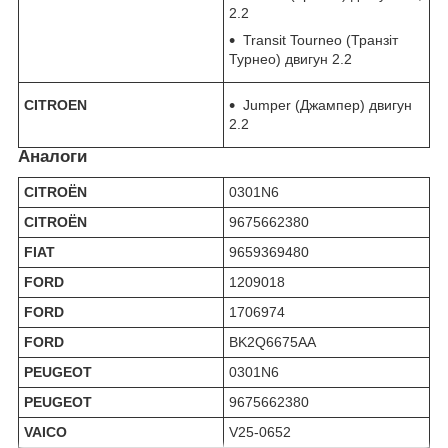
2.2
Transit Tourneo (Транзіт
Турнео) двигун 2.2
CITROEN
Jumper (Джампер) двигун
2.2
Аналоги
CITROËN
0301N6
CITROËN
9675662380
FIAT
9659369480
FORD
1209018
FORD
1706974
FORD
BK2Q6675AA
PEUGEOT
0301N6
PEUGEOT
9675662380
VAICO
V25-0652