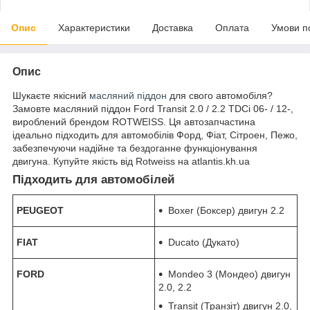
Опис
Характеристики
Доставка
Оплата
Умови п
Опис
Шукаєте якісний
масляний піддон
для свого автомобіля?
Замовте масляний піддон Ford Transit 2.0 / 2.2 TDCi 06- / 12-,
вироблений брендом ROTWEISS. Ця автозапчастина
ідеально підходить для автомобілів Форд, Фіат, Сітроен, Пежо,
забезпечуючи надійне та бездоганне функціонування
двигуна. Купуйте якість від Rotweiss на atlantis.kh.ua
Підходить для автомобілей
PEUGEOT
Boxer (Боксер) двигун 2.2
FIAT
Ducato (Дукато)
FORD
Mondeo 3 (Мондео) двигун
2.0, 2.2
Transit (Транзіт) двигун 2.0,