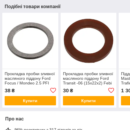
Подібні товари компанії
Прокладка пробки зливної
Прокладка пробки зливної
Підд
масляного піддону Ford
масляного піддону Ford
Mast
Focus / Mondeo 2.5 PFI
Transit -06 (15x22x2) Febi
Traf
04-14 (18x24x1.5) Febi
Bilstein 05597
RWS
38
30
1 3
₴
₴
Bilstein 22149
Купити
Купити
Про нас
96% позитивних з 317 відгуків за рік