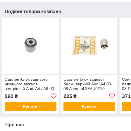
Подібні товари компанії
Сайлентблок заднього
Сайлентблок задньої
Сайл
нижнього важеля
балки верхній Audi A4 00-
балк
внутрішній Audi A4 / A6 00-
08 Asmetal 38AU0210
08 F
Solgy 201365
290
225
371
₴
₴
Купити
Купити
Про нас