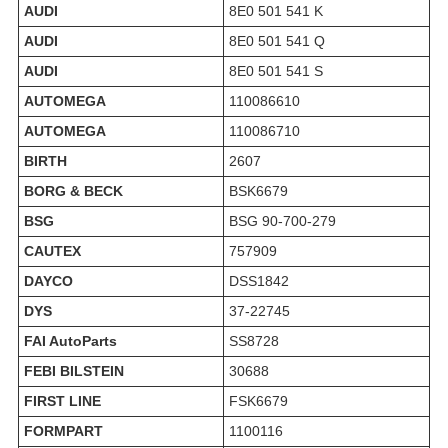
AUDI
8E0 501 541 K
AUDI
8E0 501 541 Q
AUDI
8E0 501 541 S
AUTOMEGA
110086610
AUTOMEGA
110086710
BIRTH
2607
BORG & BECK
BSK6679
BSG
BSG 90-700-279
CAUTEX
757909
DAYCO
DSS1842
DYS
37-22745
FAI AutoParts
SS8728
FEBI BILSTEIN
30688
FIRST LINE
FSK6679
FORMPART
1100116