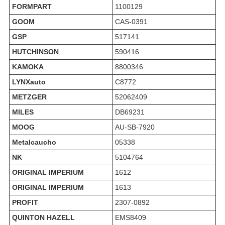
FORMPART
1100129
GOOM
CAS-0391
GSP
517141
HUTCHINSON
590416
KAMOKA
8800346
LYNXauto
C8772
METZGER
52062409
MILES
DB69231
MOOG
AU-SB-7920
Metalcaucho
05338
NK
5104764
ORIGINAL IMPERIUM
1612
ORIGINAL IMPERIUM
1613
PROFIT
2307-0892
QUINTON HAZELL
EMS8409