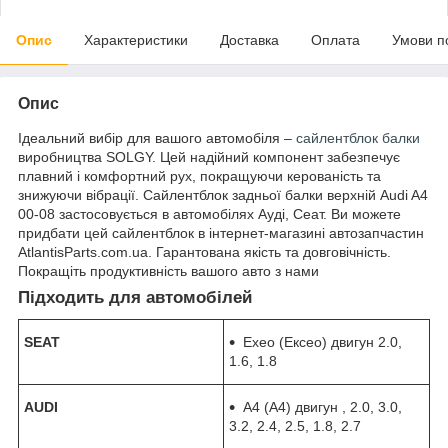
Опис
Характеристики
Доставка
Оплата
Умови п
Опис
Ідеальний вибір для вашого автомобіля –
сайлентблок балки
виробництва SOLGY. Цей надійний компонент забезпечує
плавний і комфортний рух, покращуючи керованість та
знижуючи вібрації. Сайлентблок задньої балки верхній Audi A4
00-08 застосовується в автомобілях Ауді, Сеат. Ви можете
придбати цей сайлентблок в інтернет-магазині автозапчастин
AtlantisParts.com.ua. Гарантована якість та довговічність.
Покращіть продуктивність вашого авто з нами
Підходить для автомобілей
SEAT
Exeo (Ексео) двигун 2.0,
1.6, 1.8
AUDI
A4 (А4) двигун , 2.0, 3.0,
3.2, 2.4, 2.5, 1.8, 2.7