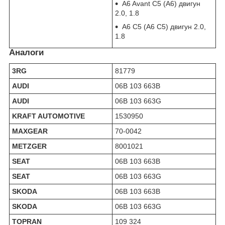
A6 Avant C5 (А6) двигун
2.0, 1.8
A6 C5 (А6 С5) двигун 2.0,
1.8
Аналоги
3RG
81779
AUDI
06B 103 663B
AUDI
06B 103 663G
KRAFT AUTOMOTIVE
1530950
MAXGEAR
70-0042
METZGER
8001021
SEAT
06B 103 663B
SEAT
06B 103 663G
SKODA
06B 103 663B
SKODA
06B 103 663G
TOPRAN
109 324