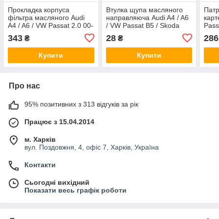
Прокладка корпуса
Втулка щупа масляного
Патр
фільтра масляного Audi
направляюча Audi A4 / A6
карт
A4 / A6 / VW Passat 2.0 00-
/ VW Passat B5 / Skoda
Pass
05 Elring 627522
Fabia 94-10 Vika
545
343
28
286
₴
₴
11030056801
Купити
Купити
Про нас
95% позитивних з 313 відгуків за рік
Працює з 15.04.2014
м. Харків
вул. Поздовжня, 4, офіс 7, Харків, Україна
Контакти
Сьогодні вихідний
Показати весь графік роботи