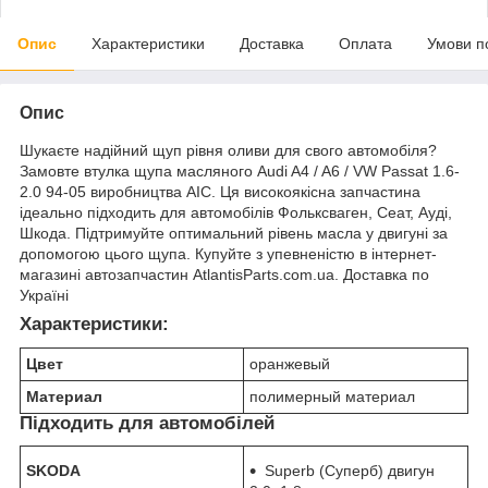
Опис
Характеристики
Доставка
Оплата
Умови п
Опис
Шукаєте надійний щуп рівня оливи для свого автомобіля?
Замовте втулка щупа масляного Audi A4 / A6 / VW Passat 1.6-
2.0 94-05 виробництва AIC. Ця високоякісна запчастина
ідеально підходить для автомобілів Фольксваген, Сеат, Ауді,
Шкода. Підтримуйте оптимальний рівень масла у двигуні за
допомогою цього щупа. Купуйте з упевненістю в інтернет-
магазині автозапчастин AtlantisParts.com.ua. Доставка по
Україні
Характеристики:
Цвет
оранжевый
Материал
полимерный материал
Підходить для автомобілей
SKODA
Superb (Суперб) двигун