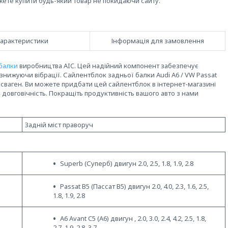
жете купити будь-який товар не покидаючи сайту.
арактеристики
Інформація для замовлення
балки
виробництва AIC. Цей надійний компонент забезпечує
знижуючи вібрації. Сайлентблок задньої балки Audi A6 / VW Passat
ьксваген. Ви можете придбати цей сайлентблок в інтернет-магазині
та довговічність. Покращіть продуктивність вашого авто з нами
Задній міст праворуч
Superb (Суперб) двигун 2.0, 2.5, 1.8, 1.9, 2.8
Passat B5 (Пассат В5) двигун 2.0, 4.0, 2.3, 1.6, 2.5,
1.8, 1.9, 2.8
A6 Avant C5 (А6) двигун , 2.0, 3.0, 2.4, 4.2, 2.5, 1.8,
2.7, 1.9, 2.8, 3.7