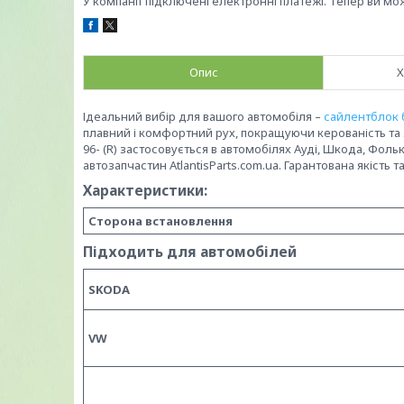
У компанії підключені електронні платежі. Тепер ви мо
Опис
Х
Ідеальний вибір для вашого автомобіля –
сайлентблок 
плавний і комфортний рух, покращуючи керованість та 
96- (R) застосовується в автомобілях Ауді, Шкода, Фол
автозапчастин AtlantisParts.com.ua. Гарантована якість 
Характеристики:
Сторона встановлення
Підходить для автомобілей
SKODA
VW