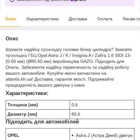
Опис
Характеристики
Доставка
Оплата
Умови п
Опис
Шукаєте надійну
прокладку
головки блоку циліндра? Замовте
прокладка ГБЦ
Opel Astra J / K / Insignia A / Zafira 1.6 SIDI 13-
(0.60 мм) (Ø80.60 мм) виробництва GAZO. Підходить для
Опель. Забезпечте надійну герметичність та надійну роботу
вашого автомобіля. Купуйте якісні запчастини на
atlantis.kh.ua! Доставка, гарантія якості. Підтримайте
працездатність вашого двигуна з нами
Характеристики:
Толщина [мм]
0,6
Диаметр [мм]
80,6
Підходить для автомобілей
OPEL
Astra J (Астра Джей) двигун