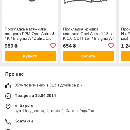
Прокладка натяжника
Прокладка кришки
Прок
ланцюга ГРМ Opel Astra J
клапанів Opel Astra J 13- /
H / 
/ K / Insignia A / Zafira 1.6
K 1.6 CDTI 15- / Insignia A /
мм) 
CDTi 13- Febi Bilstein
B 1.6 CDTI 15- Elring
980
654
1 2
₴
₴
181945
811670
Купити
Купити
Про нас
95% позитивних з 313 відгуків за рік
Працює з 15.04.2014
м. Харків
вул. Поздовжня, 4, офіс 7, Харків, Україна
Контакти