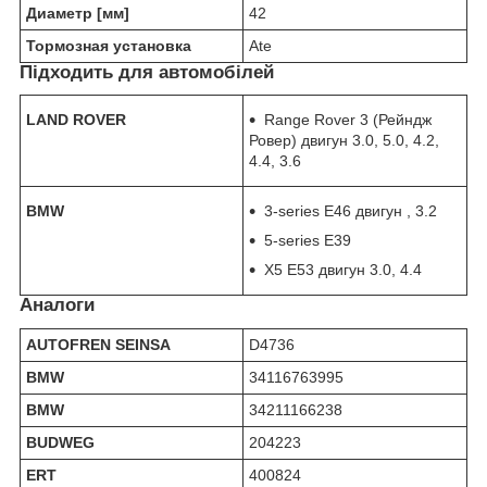
Диаметр [мм]
42
Тормозная установка
Ate
Підходить для автомобілей
LAND ROVER
Range Rover 3 (Рейндж
Ровер) двигун 3.0, 5.0, 4.2,
4.4, 3.6
BMW
3-series E46 двигун , 3.2
5-series E39
X5 E53 двигун 3.0, 4.4
Аналоги
AUTOFREN SEINSA
D4736
BMW
34116763995
BMW
34211166238
BUDWEG
204223
ERT
400824