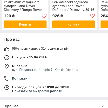
Ремкомплект заднього
Ремкомплект заднього
Ремк
супорта Land Rover
супорта Land Rover
супо
Discovery / Range Rover
Defender / Discovery 89-16
Defe
02-12 (d=45 мм) Quick
(d=42 мм) (+2 поршня)
(d=4
120
926
284
₴
₴
Brake 1140037
(AP) Frenkit 241904
Fren
Купити
Купити
Про нас
95% позитивних з 314 відгуків за рік
Працює з 15.04.2014
м. Харків
вул. Поздовжня, 4, офіс 7, Харків, Україна
Контакти
Сьогодні працює з 10:00 до 18:00
Показати весь графік роботи
Про нас