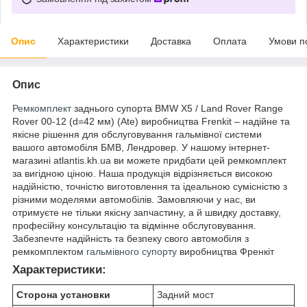
Опис
Характеристики
Доставка
Оплата
Умови п
Опис
Ремкомплект
заднього супорта BMW X5 / Land Rover Range
Rover 00-12 (d=42 мм) (Ate) виробництва Frenkit – надійне та
якісне рішення для обслуговування гальмівної системи
вашого автомобіля БМВ, Лендровер. У нашому інтернет-
магазині atlantis.kh.ua ви можете придбати цей ремкомплект
за вигідною ціною. Наша продукція відрізняється високою
надійністю, точністю виготовлення та ідеальною сумісністю з
різними моделями автомобілів. Замовляючи у нас, ви
отримуєте не тільки якісну запчастину, а й швидку доставку,
професійну консультацію та відмінне обслуговування.
Забезпечте надійність та безпеку свого автомобіля з
ремкомплектом
гальмівного супорту
виробництва Френкіт
Характеристики:
Сторона установки
Задний мост