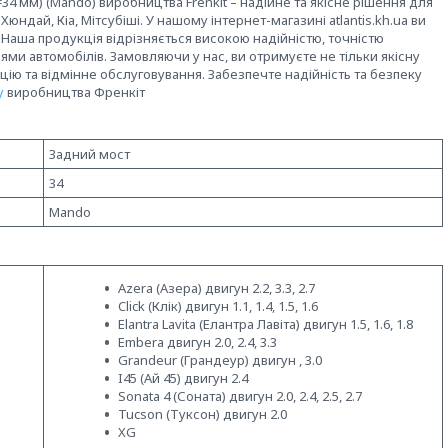
34 мм) (Mando) виробництва Frenkit – надійне та якісне рішення для
ндай, Кіа, Мітсубіші. У нашому інтернет-магазині atlantis.kh.ua ви
Наша продукція відрізняється високою надійністю, точністю
ми автомобілів. Замовляючи у нас, ви отримуєте не тільки якісну
цію та відмінне обслуговування. Забезпечте надійність та безпеку
у
виробництва Френкіт
Задний мост
34
Mando
Azera (Азера) двигун 2.2, 3.3, 2.7
Click (Клік) двигун 1.1, 1.4, 1.5, 1.6
Elantra Lavita (Елантра Лавіта) двигун 1.5, 1.6, 1.8
Embera двигун 2.0, 2.4, 3.3
Grandeur (Грандеур) двигун , 3.0
I45 (Ай 45) двигун 2.4
Sonata 4 (Соната) двигун 2.0, 2.4, 2.5, 2.7
Tucson (Туксон) двигун 2.0
XG