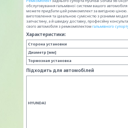
Ремкомплект
заднього супорта Hyundai Sonata 98-04 (d=
обслуговування гальмівної системи вашого автомобіля Хю
можете придбати цей ремкомплект за вигідною ціною. 
виготовлення та ідеальною сумісністю з різними моделя
запчастину, а й швидку доставку, професійну консульта
свого автомобіля з ремкомплектом
гальмівного супорт
Характеристики:
Сторона установки
Диаметр [мм]
Тормозная установка
Підходить для автомобілей
HYUNDAI