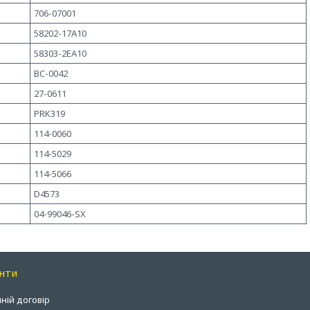
706-07001
58202-17A10
58303-2EA10
BC-0042
27-0611
PRK319
114-0060
114-5029
114-5066
D4573
04-99046-SX
нти
ній договір