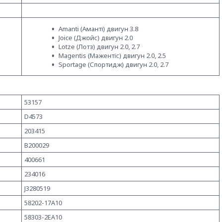
Amanti (Аманті) двигун 3.8
Joice (Джойс) двигун 2.0
Lotze (Лотз) двигун 2.0, 2.7
Magentis (Мажентіс) двигун 2.0, 2.5
Sportage (Спортидж) двигун 2.0, 2.7
53157
D4573
203415
B200029
400661
234016
J3280519
58202-17A10
58303-2EA10