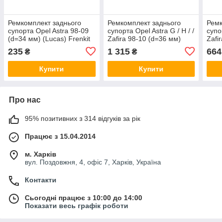
Ремкомплект заднього
Ремкомплект заднього
Ремк
супорта Opel Astra 98-09
супорта Opel Astra G / H / /
супо
(d=34 мм) (Lucas) Frenkit
Zafira 98-10 (d=36 мм)
Zafi
234019
(Lucas) (+поршень з
(Luc
235
1 315
664
₴
₴
механізмом) Frenkit
236
236926
Купити
Купити
Про нас
95% позитивних з 314 відгуків за рік
Працює з 15.04.2014
м. Харків
вул. Поздовжня, 4, офіс 7, Харків, Україна
Контакти
Сьогодні працює з 10:00 до 14:00
Показати весь графік роботи