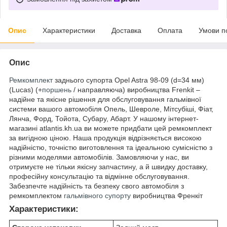
Опис
Характеристики
Доставка
Оплата
Умови п
Опис
Ремкомплект
заднього супорта Opel Astra 98-09 (d=34 мм)
(Lucas) (+
поршень
/ направляюча) виробництва Frenkit –
надійне та якісне рішення для обслуговування гальмівної
системи вашого автомобіля Опель, Шевроле, Мітсубіші, Фіат,
Лянча, Форд, Тойота, Субару, Абарт. У нашому інтернет-
магазині atlantis.kh.ua ви можете придбати цей ремкомплект
за вигідною ціною. Наша продукція відрізняється високою
надійністю, точністю виготовлення та ідеальною сумісністю з
різними моделями автомобілів. Замовляючи у нас, ви
отримуєте не тільки якісну запчастину, а й швидку доставку,
професійну консультацію та відмінне обслуговування.
Забезпечте надійність та безпеку свого автомобіля з
ремкомплектом
гальмівного супорту
виробництва Френкіт
Характеристики: