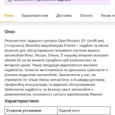
Опис
Характеристики
Доставка
Оплата
Умови п
Опис
Ремкомплект
заднього супорта Opel Movano 10- (d=48 мм)
(+
поршень
) (Brembo) виробництва Frenkit – надійне та якісне
рішення для обслуговування гальмівної системи вашого
автомобіля Рено, Ніссан, Опель. У нашому інтернет-магазині
atlantis.kh.ua ви можете придбати цей ремкомплект за
вигідною ціною. Наша продукція відрізняється високою
надійністю, точністю виготовлення та ідеальною сумісністю з
різними моделями автомобілів. Замовляючи у нас, ви
отримуєте не тільки якісну запчастину, а й швидку доставку,
професійну консультацію та відмінне обслуговування.
Забезпечте надійність та безпеку свого автомобіля з
ремкомплектом
гальмівного супорту
виробництва Френкіт
Характеристики:
Сторона установки
Задний мост