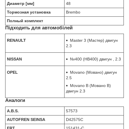
Диаметр [мм]
48
Тормозная установка
Brembo
Полный комплект
Підходить для автомобілей
RENAULT
Master 3 (Мастер) двигун
2.3
NISSAN
Nv400 (НВ400) двигун , 2.3
OPEL
Movano (Мовано) двигун
2.5
Movano B (Мовано В)
двигун 2.3
Аналоги
A.B.S.
57573
AUTOFREN SEINSA
D42575C
ERT
151431-C