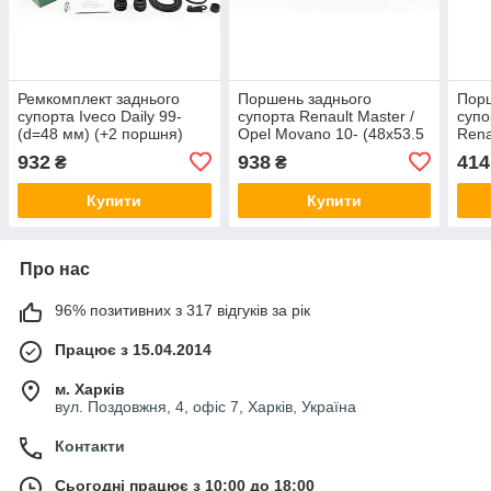
Ремкомплект заднього
Поршень заднього
Пор
супорта Iveco Daily 99-
супорта Renault Master /
супо
(d=48 мм) (+2 поршня)
Opel Movano 10- (48x53.5
Rena
(Brembo) Frenkit 248988
мм) (Brembo)(з
(48x
932
938
414
₴
₴
механізмом) Frenkit
Fren
K485303
Купити
Купити
Про нас
96% позитивних з 317 відгуків за рік
Працює з 15.04.2014
м. Харків
вул. Поздовжня, 4, офіс 7, Харків, Україна
Контакти
Сьогодні працює з 10:00 до 18:00