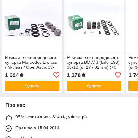
Ремкомплект переднього
Ремкомплект переднього
Ремк
супорта Mercedes E-class
супорта BMW 3 (E90-E93)
супо
/ M-class / Opel Astra 09-
06-13 (d=27 / 32 мм) (+6
(d=3
(d=40 / 44 мм) (Brembo)
поршнів) (Brembo) Frenkit
(+6 
1 624
1 378
1 7
₴
₴
(+4 поршня) Frenkit
228905
234
240919
Купити
Купити
Про нас
95% позитивних з 314 відгуків за рік
Працює з 15.04.2014