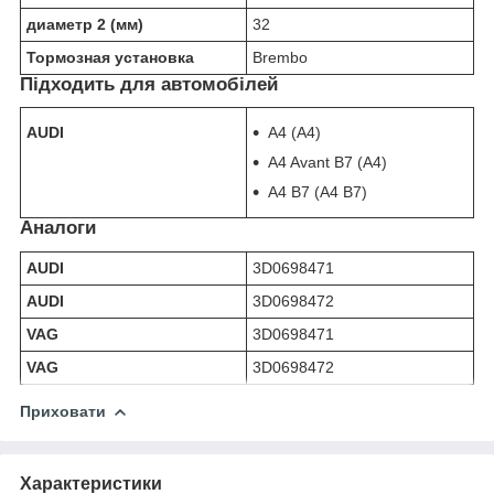
диаметр 2 (мм)
32
Тормозная установка
Brembo
Підходить для автомобілей
AUDI
A4 (А4)
A4 Avant B7 (А4)
A4 B7 (А4 В7)
Аналоги
AUDI
3D0698471
AUDI
3D0698472
VAG
3D0698471
VAG
3D0698472
Приховати
Характеристики