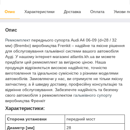
Опис
Характеристики
Доставка
Оплата
Умови п
Опис
Ремкомплект
переднього супорта Audi A4 06-09 (d=28 / 32
мм) (Brembo) виробництва Frenkit – надійне та якісне рішення
для обслуговування гальмівної системи вашого автомобіля
Ауді. У нашому інтернет-магазині atlantis.kh.ua ви можете
придбати цей ремкомплект за вигідною ціною. Наша
продукція відрізняється високою надійністю, точністю
виготовлення та ідеальною сумісністю з різними моделями
автомобілів. Замовляючи у нас, ви отримуєте не тільки якісну
запчастину, а й швидку доставку, професійну консультацію та
відмінне обслуговування. Забезпечте надійність та безпеку
свого автомобіля з ремкомплектом
гальмівного супорту
виробництва Френкіт
Характеристики:
Сторона установки
передний мост
Диаметр [мм]
28