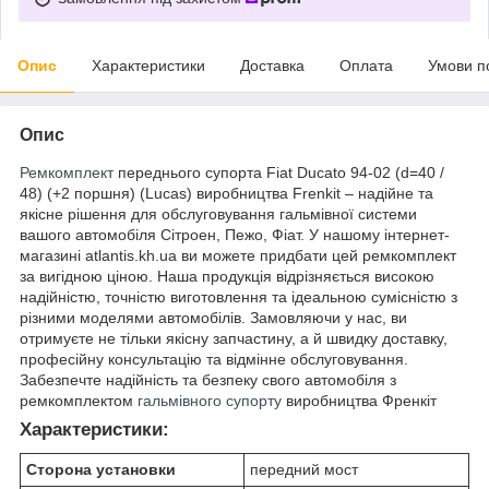
Опис
Характеристики
Доставка
Оплата
Умови п
Опис
Ремкомплект
переднього супорта Fiat Ducato 94-02 (d=40 /
48) (+2 поршня) (Lucas) виробництва Frenkit – надійне та
якісне рішення для обслуговування гальмівної системи
вашого автомобіля Сітроен, Пежо, Фіат. У нашому інтернет-
магазині atlantis.kh.ua ви можете придбати цей ремкомплект
за вигідною ціною. Наша продукція відрізняється високою
надійністю, точністю виготовлення та ідеальною сумісністю з
різними моделями автомобілів. Замовляючи у нас, ви
отримуєте не тільки якісну запчастину, а й швидку доставку,
професійну консультацію та відмінне обслуговування.
Забезпечте надійність та безпеку свого автомобіля з
ремкомплектом
гальмівного супорту
виробництва Френкіт
Характеристики:
Сторона установки
передний мост