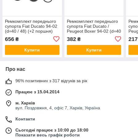
Ремкомплект переднього
Ремкомплект переднього
Ремк
супорта Fiat Ducato 94-02
супорта Fiat Ducato /
супо
(d=40 / 48) (+2 поршня)
Peugeot Boxer 94-02 (d=40
Peug
Quick Brake 1145175
/ 48 мм) (Lucas) Frenkit
/ 48
656
382
217
₴
₴
240006
Brak
Купити
Купити
Про нас
96% позитивних з 317 відгуків за рік
Працює з 15.04.2014
м. Харків
вул. Поздовжня, 4, офіс 7, Харків, Україна
Контакти
Сьогодні працює з 10:00 до 18:00
Показати весь графік роботи