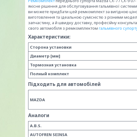
Ремкомплект
переднього супорта Mazda CX-7 / CX-9 07- 
якісне рішення для обслуговування гальмівної системи 
ви можете придбати цей ремкомплект за вигідною ціною
виготовлення та ідеальною сумісністю з різними моделя
запчастину, а й швидку доставку, професійну консульта
свого автомобіля з ремкомплектом
гальмівного супорт
Характеристики:
Сторона установки
Диаметр [мм]
Тормозная установка
Полный комплект
Підходить для автомобілей
MAZDA
Аналоги
A.B.S.
AUTOFREN SEINSA