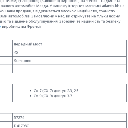
(d=45 мм) (+2 поршня) (Sumitomo) виробництва Frenkit – надійне та
вашого автомобіля Мазда. У нашому інтернет-магазині atlantis.kh.ua
. Наша продукція відрізняється високою надійністю, точністю
ми автомобілів. Замовляючи у нас, ви отримуєте не тільки якісну
цію та відмінне обслуговування. Забезпечте надійність та безпеку
у
виробництва Френкіт
передний мост
45
Sumitomo
Cx-7 (СХ-7) двигун 2.3, 2.5
Cx-9 (СХ-9) двигун 3.7
57274
D41798C