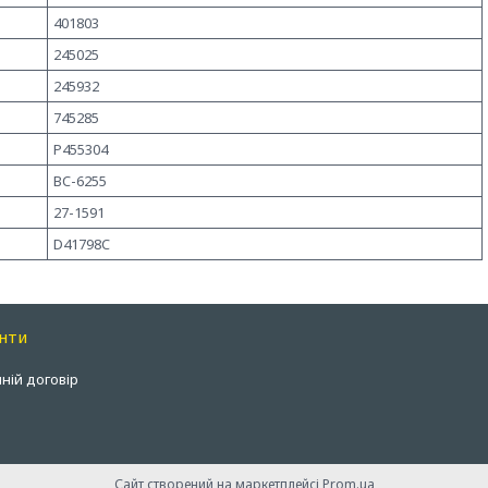
401803
245025
245932
745285
P455304
BC-6255
27-1591
D41798C
нти
ній договір
Сайт створений на маркетплейсі
Prom.ua