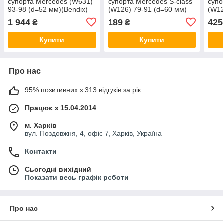
супорта Mercedes (W631)
супорта Mercedes S-class
супо
93-98 (d=52 мм)(Bendix)
(W126) 79-91 (d=60 мм)
(W12
(+2 поршня /
(Bosch) Quick Brake
мм) 
1 944
189
425
₴
₴
направляюча) SuperKit
1140392
Frenkit 752388
Купити
Купити
Про нас
95% позитивних з 313 відгуків за рік
Працює з 15.04.2014
м. Харків
вул. Поздовжня, 4, офіс 7, Харків, Україна
Контакти
Сьогодні вихідний
Показати весь графік роботи
Про нас