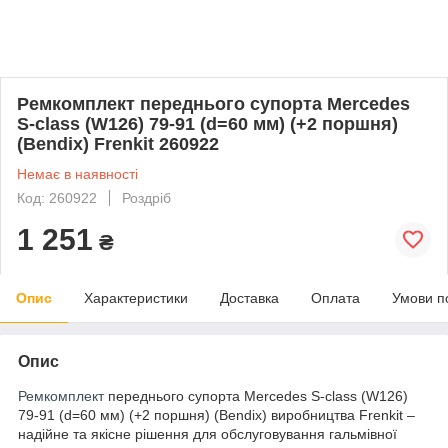
Ремкомплект переднього супорта Mercedes
S-class (W126) 79-91 (d=60 мм) (+2 поршня)
(Bendix) Frenkit 260922
Немає в наявності
Код: 260922
Роздріб
1 251
₴
Опис
Характеристики
Доставка
Оплата
Умови п
Опис
Ремкомплект
переднього супорта Mercedes S-class (W126)
79-91 (d=60 мм) (+2 поршня) (Bendix) виробництва Frenkit –
надійне та якісне рішення для обслуговування гальмівної