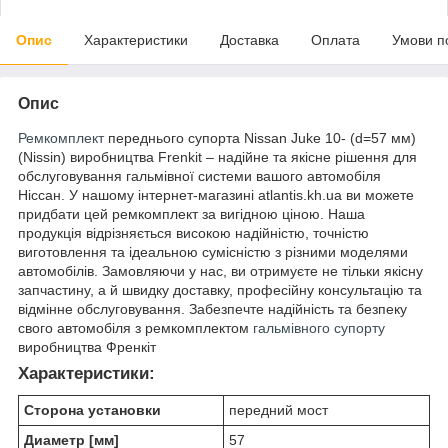
Опис
Характеристики
Доставка
Оплата
Умови п
Опис
Ремкомплект
переднього супорта Nissan Juke 10- (d=57 мм)
(Nissin) виробництва Frenkit – надійне та якісне рішення для
обслуговування гальмівної системи вашого автомобіля
Ніссан. У нашому інтернет-магазині atlantis.kh.ua ви можете
придбати цей ремкомплект за вигідною ціною. Наша
продукція відрізняється високою надійністю, точністю
виготовлення та ідеальною сумісністю з різними моделями
автомобілів. Замовляючи у нас, ви отримуєте не тільки якісну
запчастину, а й швидку доставку, професійну консультацію та
відмінне обслуговування. Забезпечте надійність та безпеку
свого автомобіля з ремкомплектом
гальмівного супорту
виробництва Френкіт
Характеристики:
Сторона установки
передний мост
Диаметр [мм]
57