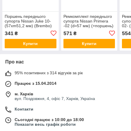
Поршень переднього
Ремкомплект переднього
Ремк
супорта Nissan Juke 10-
супорта Nissan Primera
супо
(57xm51,2 мм) (Brembo)
-02 (d=57 мм) (+поршень)
02- 
Frenkit P575103
(Lucas) Frenkit 257907
(Luc
341
571
554
₴
₴
Купити
Купити
Про нас
95% позитивних з 314 відгуків за рік
Працює з 15.04.2014
м. Харків
вул. Поздовжня, 4, офіс 7, Харків, Україна
Контакти
Сьогодні працює з 10:00 до 18:00
Показати весь графік роботи