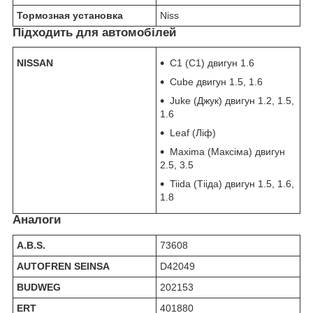
Тормозная установка
Niss
Підходить для автомобілей
NISSAN
C1 (С1) двигун 1.6
Cube двигун 1.5, 1.6
Juke (Джук) двигун 1.2, 1.5,
1.6
Leaf (Ліф)
Maxima (Максіма) двигун
2.5, 3.5
Tiida (Тііда) двигун 1.5, 1.6,
1.8
Аналоги
A.B.S.
73608
AUTOFREN SEINSA
D42049
BUDWEG
202153
ERT
401880