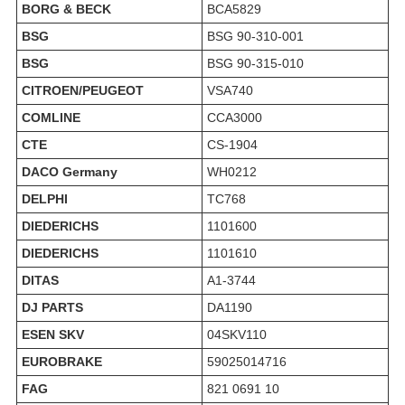
BORG & BECK
BCA5829
BSG
BSG 90-310-001
BSG
BSG 90-315-010
CITROEN/PEUGEOT
VSA740
COMLINE
CCA3000
CTE
CS-1904
DACO Germany
WH0212
DELPHI
TC768
DIEDERICHS
1101600
DIEDERICHS
1101610
DITAS
A1-3744
DJ PARTS
DA1190
ESEN SKV
04SKV110
EUROBRAKE
59025014716
FAG
821 0691 10