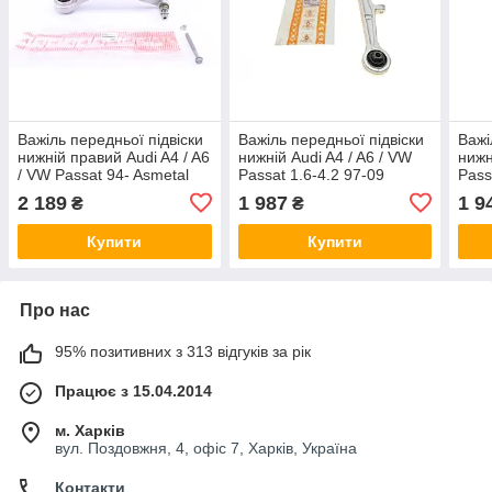
Важіль передньої підвіски
Важіль передньої підвіски
Важі
нижній правий Audi A4 / A6
нижній Audi A4 / A6 / VW
нижн
/ VW Passat 94- Asmetal
Passat 1.6-4.2 97-09
Pass
23AU0223
Asmetal 23AU0240B
23A
2 189
1 987
1 9
₴
₴
Купити
Купити
Про нас
95% позитивних з 313 відгуків за рік
Працює з 15.04.2014
м. Харків
вул. Поздовжня, 4, офіс 7, Харків, Україна
Контакти