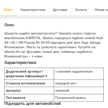
Опис
Характеристики
Доставка
Оплата
Умови п
Опис
Шукаєте надійні автозапчастини? Замовте
важіль підвіски
виробництва ASMETAL. Важіль передньої підвіски нижній Audi
A4 / A6 / VW Passat B5 94-09 підходить для авто Ауді, Шкода,
Фольксваген. Якість та сумісність гарантовані. Купуйте на
atlantis.kh.ua! Доставка, низькі ціни, найвища надійність.
Впевнений рух – з нами
Характеристики:
Додатковий артикул /
з гумовим підшипником
додаткова інформація 2
Сторона встановлення
передній міст
матеріал
алюміній
Тип важеля
Поперечний важіль
Підходить для автомобілей