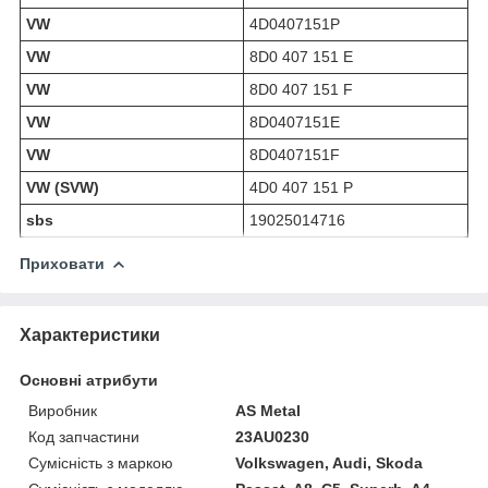
VW
4D0407151P
VW
8D0 407 151 E
VW
8D0 407 151 F
VW
8D0407151E
VW
8D0407151F
VW (SVW)
4D0 407 151 P
sbs
19025014716
Приховати
Характеристики
Основні атрибути
Виробник
AS Metal
Код запчастини
23AU0230
Сумісність з маркою
Volkswagen, Audi, Skoda