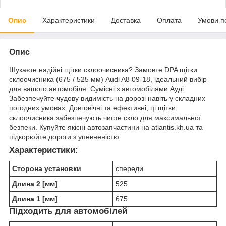
Опис
Характеристики
Доставка
Оплата
Умови п
Опис
Шукаєте надійні щітки склоочисника? Замовте DPA щітки
склоочисника (675 / 525 мм) Audi A8 09-18, ідеальний вибір
для вашого автомобіля. Сумісні з автомобілями Ауді.
Забезпечуйте чудову видимість на дорозі навіть у складних
погодних умовах. Довговічні та ефективні, ці щітки
склоочисника забезпечують чисте скло для максимальної
безпеки. Купуйте якісні автозапчастини на atlantis.kh.ua та
підкорюйте дороги з упевненістю
Характеристики:
Сторона установки
спереди
Длина 2 [мм]
525
Длина 1 [мм]
675
Підходить для автомобілей