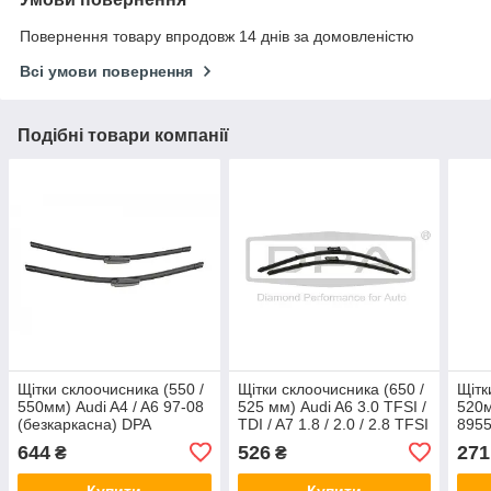
Повернення товару впродовж 14 днів за домовленістю
Всі умови повернення
Подібні товари компанії
Щітки склоочисника (550 /
Щітки склоочисника (650 /
Щітк
550мм) Audi A4 / A6 97-08
525 мм) Audi A6 3.0 TFSI /
520м
(безкаркасна) DPA
TDI / A7 1.8 / 2.0 / 2.8 TFSI
895
89550624002
11-18 DPA 99981766402
644
526
271
₴
₴
Купити
Купити