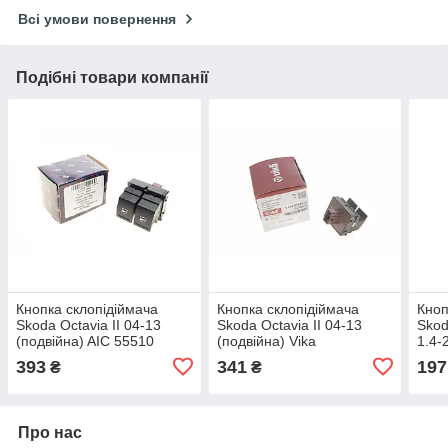
Всі умови повернення
Подібні товари компанії
Кнопка склопідіймача
Кнопка склопідіймача
Кноп
Skoda Octavia II 04-13
Skoda Octavia II 04-13
Skod
(подвійна) AIC 55510
(подвійна) Vika
1.4-
99590724401
995
393
341
197
₴
₴
Про нас