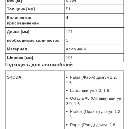
Вес [кг]
0,384
Толщина [мм]
51
Количество
4
присоединений
Длина [мм]
121
необходимое количество
1
Материал
алюминий
Ширина [мм]
101
Підходить для автомобілей
SKODA
Fabia (Фабія) двигун 1.2,
1.6
Laura двигун 2.0, 1.6
Octavia A5 (Октавія) двигун
2.0, 1.6
Praktik (Практік) двигун 1.2,
1.6
Rapid (Рапід) двигун 1.6