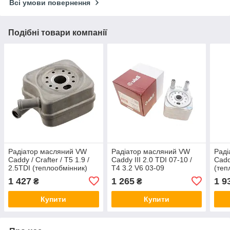
Всі умови повернення
Подібні товари компанії
Радіатор масляний VW
Радіатор масляний VW
Раді
Caddy / Crafter / T5 1.9 /
Caddy III 2.0 TDI 07-10 /
Caddy
2.5TDI (теплообмінник)
T4 3.2 V6 03-09
(теп
Febi Bilstein 31110
(теплообмінник) Vika
111
1 427
1 265
1 9
₴
₴
11170067801
Купити
Купити