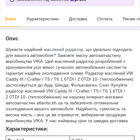
Опис
Характеристики
Доставка
Оплата
Умови п
Опис
Шукаєте надійний
масляний радіатор
, що ідеально підходить
для вашого автомобіля? Замовте якісну автозапчастину
виробництва VIKA. Цей масляний радіатор розроблений з
урахуванням усіх вимог сучасних автомобільних систем та
гарантує надійне охолодження оливи. Радіатор масляний VW
Caddy III / Crafter / T5 / T6 1.6TDI / 2.0TDI 10- (теплообмінник)
застосовується до Ауді, Шкода, Фольксваген, Сеат. Купуйте
радіатор масляний VW Caddy III / Crafter / T5 / T6 1.6TDI /
2.0TDI 10- (теплообмінник) на нашому інтернет-магазині
автозапчастин atlantis.kh.ua та забезпечте оптимальне
охолодження вашого автомобіля. Надійність, сумісність та
висока якість – все це ви отримуєте, вибираючи продукцію
виробництва VIKA. У нас найкращі ціни та швидка доставка
Характеристики: