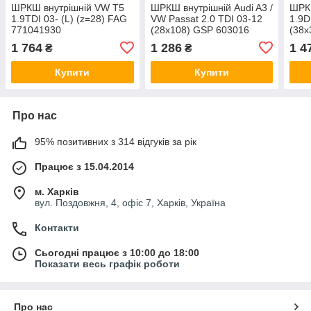
ШРКШ внутрішній VW T5
ШРКШ внутрішній Audi A3 /
ШРК
1.9TDI 03- (L) (z=28) FAG
VW Passat 2.0 TDI 03-12
1.9D
771041930
(28x108) GSP 603016
(38x
GSP
1 764
1 286
1 4
₴
₴
Купити
Купити
Про нас
95% позитивних з 314 відгуків за рік
Працює з 15.04.2014
м. Харків
вул. Поздовжня, 4, офіс 7, Харків, Україна
Контакти
Сьогодні працює з 10:00 до 18:00
Показати весь графік роботи
Про нас