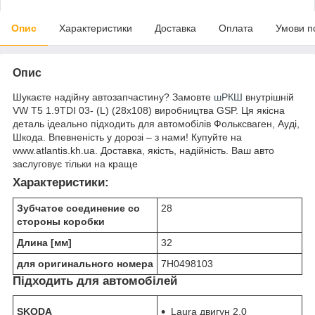
Опис
Характеристики
Доставка
Оплата
Умови п
Опис
Шукаєте надійну автозапчастину? Замовте
шРКШ
внутрішній
VW T5 1.9TDI 03- (L) (28x108) виробництва GSP. Ця якісна
деталь ідеально підходить для автомобілів Фольксваген, Ауді,
Шкода. Впевненість у дорозі – з нами! Купуйте на
www.atlantis.kh.ua. Доставка, якість, надійність. Ваш авто
заслуговує тільки на краще
Характеристики:
Зубчатое соединение со
28
стороны коробки
Длина [мм]
32
для оригинального номера
7H0498103
Підходить для автомобілей
SKODA
Laura двигун 2.0