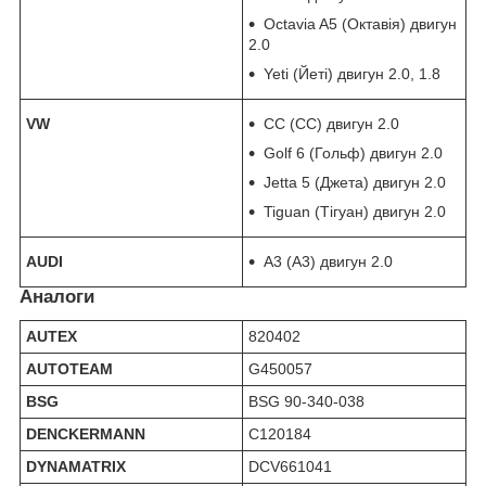
Octavia A5 (Октавія) двигун
2.0
Yeti (Йеті) двигун 2.0, 1.8
VW
CC (СС) двигун 2.0
Golf 6 (Гольф) двигун 2.0
Jetta 5 (Джета) двигун 2.0
Tiguan (Тігуан) двигун 2.0
AUDI
A3 (А3) двигун 2.0
Аналоги
AUTEX
820402
AUTOTEAM
G450057
BSG
BSG 90-340-038
DENCKERMANN
C120184
DYNAMATRIX
DCV661041