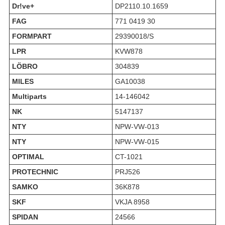
Dr!ve+
DP2110.10.1659
FAG
771 0419 30
FORMPART
29390018/S
LPR
KVW878
LÖBRO
304839
MILES
GA10038
Multiparts
14-146042
NK
5147137
NTY
NPW-VW-013
NTY
NPW-VW-015
OPTIMAL
CT-1021
PROTECHNIC
PRJ526
SAMKO
36K878
SKF
VKJA 8958
SPIDAN
24566