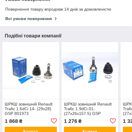
Повернення товару впродовж 14 днів за домовленістю
Всі умови повернення
Подібні товари компанії
ШРКШ зовнішній Renault
ШРКШ зовнішній Renault
ШРКШ
Trafic 1.6dCi 14- (29x28)
Trafic 1.9dCi 01-
Traf
GSP 801973
(27x26x157.5) GSP
(27x
818105
844
1 868
1 276
1 3
₴
₴
Купити
Купити