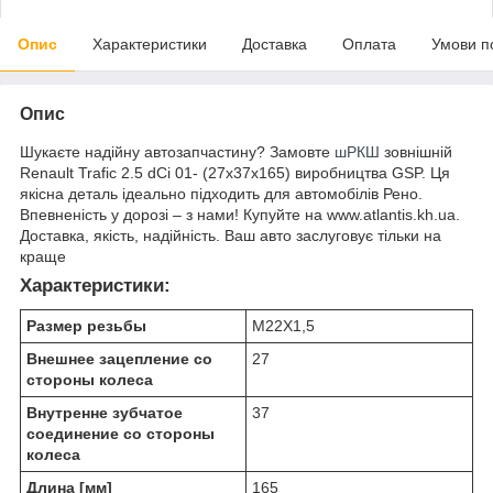
Опис
Характеристики
Доставка
Оплата
Умови п
Опис
Шукаєте надійну автозапчастину? Замовте
шРКШ
зовнішній
Renault Trafic 2.5 dCi 01- (27x37x165) виробництва GSP. Ця
якісна деталь ідеально підходить для автомобілів Рено.
Впевненість у дорозі – з нами! Купуйте на www.atlantis.kh.ua.
Доставка, якість, надійність. Ваш авто заслуговує тільки на
краще
Характеристики:
Размер резьбы
M22X1,5
Внешнее зацепление со
27
стороны колеса
Внутренне зубчатое
37
соединение со стороны
колеса
Длина [мм]
165