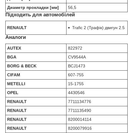
Диаметр прокладки [мм]
56,5
Підходить для автомобілей
RENAULT
Trafic 2 (Трафік) двигун 2.5
Аналоги
AUTEX
822972
BGA
CV9544A
BORG & BECK
BCJ1473
CIFAM
607-755
METELLI
15-1755
OPEL
4430546
RENAULT
7711134776
RENAULT
7711135490
RENAULT
8200014114
RENAULT
8200079916