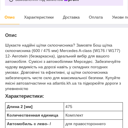
Опис
Характеристики
Доставка
Оплата
Умови п
Опис
Шукаєте надійні щітки склоочисника? Замовте Бош щітка
склоочисника (600 / 475 мм) Mercedes A-class (W176 / W177)
12- Aerotwin (безкаркасна), ідеальний вибір для вашого
автомобіля. Сумісні з автомобілями Мерседес. Забезпечуйте
чудову видимість на дорозі навіть у складних погодних
умовах. Довговічні та ефективні, ці щітки склоочисника
забезпечують чисте скло для максимальної безпеки. Купуйте
якісні автозапчастини на atlantis.kh.ua та підкорюйте дороги з
упевненістю
Характеристики:
Длина 2 [мм]
475
Количественная единица
Комплект
Автомобиль с лево- /
для правостороннего