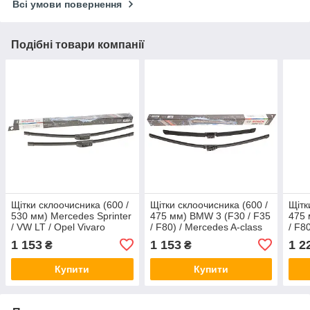
Всі умови повернення
Подібні товари компанії
Щітки склоочисника (600 /
Щітки склоочисника (600 /
Щітк
530 мм) Mercedes Sprinter
475 мм) BMW 3 (F30 / F35
475 
/ VW LT / Opel Vivaro
/ F80) / Mercedes A-class
/ F8
Aerotwin (безкаркасна)
(W176 / W177) 04- Bosch
(W17
1 153
1 153
1 2
₴
₴
Bosch 3397118996
3397014204
339
Купити
Купити