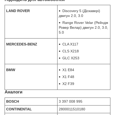
LAND ROVER
Discovery 5 (Діскавері)
двигун 2.0, 3.0
Range Rover Velar (Рейндж
Ровер Велар) двигун 2.0, 3.0,
5.0
MERCEDES-BENZ
CLA X117
CLS X218
GLC X253
BMW
X1 E84
X1 F48
X2 F39
Аналоги
BOSCH
3 397 008 995
CONTINENTAL
2800011510180