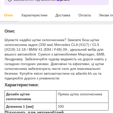
Опис
Характеристики
Доставка
Оплата
Умови п
Опис
Шукаєте надійні щітки склоочисника? Замовте Бош щітка
склоочисника задня (330 мм) Mercedes CLA (X117) / CLS
(X218) 12-18 / BMW X1 (E84 / F48) 09-, ідеальний вибір для
вашого автомобіля. Сумісні з автомобілями Мерседес, БМВ,
Лендровер. Забезпечуйте чудову видимість на дорозі навіть у
складних погодних умовах. Довговічні та ефективні, ці щітки
склоочисника забезпечують чисте скло для максимальної
безпеки. Купуйте якісні автозапчастини на atlantis.kh.ua та
підкорюйте дороги з упевненістю
Характеристики:
Дизайн щітки
Пряма щітка склоочисника
склоочисника
Довжина 1 [мм]
330
Підходить для автомобілей