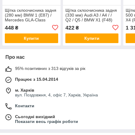
Щітка склоочисника задня
Щітка склоочисника задня
Щітк
(280 мм) BMW 1 (E87) /
(330 мм) Audi A3 / A4 / /
500 
Mercedes GLA-Class
Q2 / Q5 / BMW X1 (F48)
X4 (
(X156) 03- Bosch
08- Bosch 3397008635
339
448
422
1 3
₴
₴
3397008005
Купити
Купити
Про нас
95% позитивних з 313 відгуків за рік
Працює з 15.04.2014
м. Харків
вул. Поздовжня, 4, офіс 7, Харків, Україна
Контакти
Сьогодні вихідний
Показати весь графік роботи