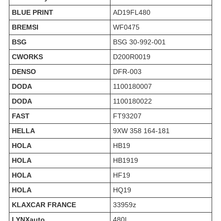
BLUE PRINT
AD19FL480
BREMSI
WF0475
BSG
BSG 30-992-001
CWORKS
D200R0019
DENSO
DFR-003
DODA
1100180007
DODA
1100180022
FAST
FT93207
HELLA
9XW 358 164-181
HOLA
HB19
HOLA
HB1919
HOLA
HF19
HOLA
HQ19
KLAXCAR FRANCE
33959z
LYNXauto
480L