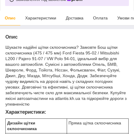
Опис
Характеристики
Доставка
Оплата
Умови п
Опис
Шукаєте надійні щітки склоочисника? Замовте Бош щітки
склоочисника (475 / 475 мм) Ford Fiesta 95-02 / Mitsubishi
L200 / Pajero 91-07 / VW Polo 94-01, ідеальний вибір для
вашого автомобіля. Сумісні з автомобілями Опель, БМВ,
Шевроле, Форд, Тойота, Ніссан, Фольксваген, Фіат, Сузукі,
Джип, Деу, Мазда, Мітсубіші, Хонда, Додж. Забезпечуйте
чудову видимість на дорозі навіть у складних погодних
умовах. Довговічні та ефективні, ці щітки склоочисника
забезпечують чисте скло для максимальної безпеки. Купуйте
якісні автозапчастини на atlantis.kh.ua та підкорюйте дороги з
упевненістю
Характеристики:
Дизайн щітки
Пряма щітка склоочисника
склоочисника