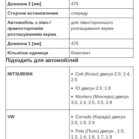
Довжина 2 [мм]
475
Сторона встановлення
спереду
Автомобіль з ліво-/
для лівостороннього
правостороннім
розташування керма
розташуванням керма
Довжина 1 [мм]
475
Кількісна одиниця
Комплект
Підходить для автомобілей
MITSUBISHI
Colt (Кольт) двигун 2.0, 2.4,
2.5
IO двигун 2.0, 1.8
Montero (Монтеро) двигун
3.0, 2.4, 2.5, 3.5, 2.8
VW
Corrado (Корадо) двигун
2.0, 1.8, 2.9
Polo (Поло) двигун , 1.0,
1.3, 1.4, 1.6, 1.7, 1.9