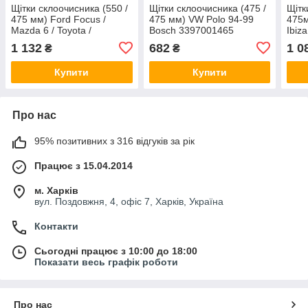
Щітки склоочисника (550 /
Щітки склоочисника (475 /
Щітк
475 мм) Ford Focus /
475 мм) VW Polo 94-99
475м
Mazda 6 / Toyota /
Bosch 3397001465
Ibiz
Mitsubishi L200 98-15
339
1 132
682
1 0
₴
₴
(бескаркасні) Bosch
3397118904
Купити
Купити
Про нас
95% позитивних з 316 відгуків за рік
Працює з 15.04.2014
м. Харків
вул. Поздовжня, 4, офіс 7, Харків, Україна
Контакти
Сьогодні працює з 10:00 до 18:00
Показати весь графік роботи
Про нас