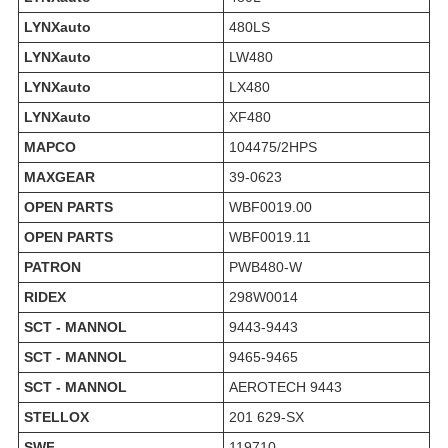
LYNXauto
480LS
LYNXauto
LW480
LYNXauto
LX480
LYNXauto
XF480
MAPCO
104475/2HPS
MAXGEAR
39-0623
OPEN PARTS
WBF0019.00
OPEN PARTS
WBF0019.11
PATRON
PWB480-W
RIDEX
298W0014
SCT - MANNOL
9443-9443
SCT - MANNOL
9465-9465
SCT - MANNOL
AEROTECH 9443
STELLOX
201 629-SX
SWF
119710