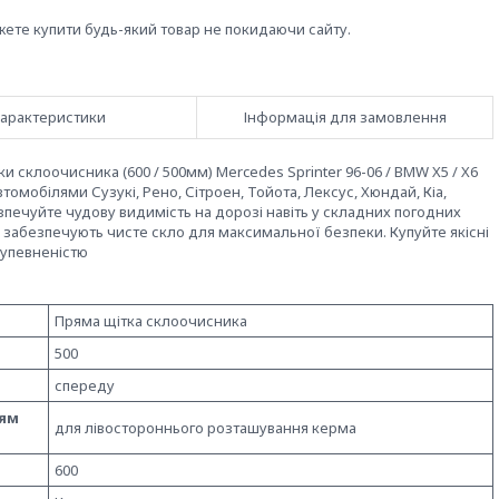
жете купити будь-який товар не покидаючи сайту.
арактеристики
Інформація для замовлення
 склоочисника (600 / 500мм) Mercedes Sprinter 96-06 / BMW X5 / X6
втомобілями Сузукі, Рено, Сітроен, Тойота, Лексус, Хюндай, Кіа,
печуйте чудову видимість на дорозі навіть у складних погодних
а забезпечують чисте скло для максимальної безпеки. Купуйте якісні
з упевненістю
Пряма щітка склоочисника
500
спереду
ням
для лівостороннього розташування керма
600