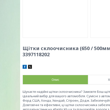
Щітки склоочисника (650 / 500мм) 
3397118202
Опис
Х
Шукаєте надійні щітки склоочисника? Замовте Бош щітки 
ідеальний вибір для вашого автомобіля. Сумісні з авто
Форд США, Хонда, Хюндай, Сітроен, Додж. Забезпечуйте
Довговічні та ефективні, ці щітки склоочисника забезп
автозапчастини на atlantis.kh.ua та підкорюйте дороги 