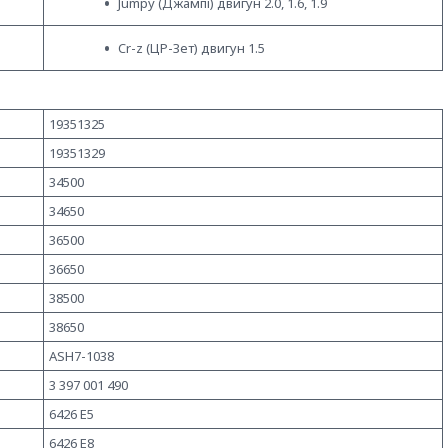
Jumpy (Джампі) двигун 2.0, 1.6, 1.9
Cr-z (ЦР-Зет) двигун 1.5
19351325
19351329
34500
34650
36500
36650
38500
38650
ASH7-1038
3 397 001 490
6426 E5
6426 E8