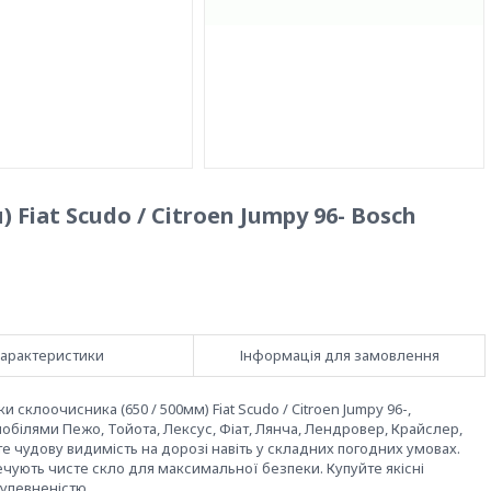
Fiat Scudo / Citroen Jumpy 96- Bosch
арактеристики
Інформація для замовлення
склоочисника (650 / 500мм) Fiat Scudo / Citroen Jumpy 96-,
мобілями Пежо, Тойота, Лексус, Фіат, Лянча, Лендровер, Крайслер,
 чудову видимість на дорозі навіть у складних погодних умовах.
ечують чисте скло для максимальної безпеки. Купуйте якісні
з упевненістю