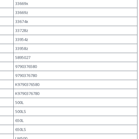
33669x
33669z
33674x
33728z
33954z
33958z
5895027
9790376580
9790376780
K9790376580
K9790376780
500L
500LS
650L
650LS
LW500