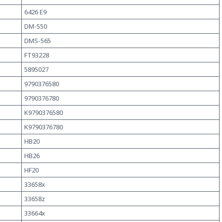
6426 E9
DM-550
DMS-565
FT93228
5895027
9790376580
9790376780
K9790376580
K9790376780
HB20
HB26
HF20
33658x
33658z
33664x