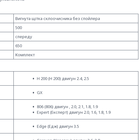
Вигнута щітка склоочисника без спойлера
500
спереду
650
Комплект
H 200 (Н 200) двигун 2.4, 2.5
GX
806 (806) двигун , 2.0, 2.1, 1.8, 1.9
Expert (Експерт) двигун 2.0, 1.6, 1.8, 1.9
Edge (Едж) двигун 3.5