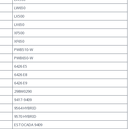
LW650
LX500
LX650
XF500
XF650
PWB510-W
PWB650-W
6426 E5
6426 E8
6426 E9
298W0290
9417-9409
9564 HYBRID
9570 HYBRID
ESTOCADA 9409