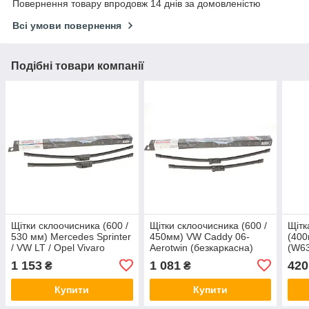
Повернення товару впродовж 14 днів за домовленістю
Всі умови повернення
Подібні товари компанії
Щітки склоочисника (600 /
Щітки склоочисника (600 /
Щітк
530 мм) Mercedes Sprinter
450мм) VW Caddy 06-
(400
/ VW LT / Opel Vivaro
Aerotwin (безкаркасна)
(W63
Aerotwin (безкаркасна)
Bosch 3397007187
Golf 
1 153
1 081
420
₴
₴
Bosch 3397118996
Bosc
Купити
Купити