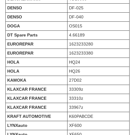
DENSO
DF-025
DENSO
DF-040
DOGA
OS015
DT Spare Parts
4.66189
EUROREPAR
1623233280
EUROREPAR
1623233380
HOLA
HQ24
HOLA
HQ26
KAMOKA
27D02
KLAXCAR FRANCE
33309z
KLAXCAR FRANCE
33310z
KLAXCAR FRANCE
33967z
KRAFT AUTOMOTIVE
K60PABCDE
LYNXauto
XF600
LYNXauto
XF650