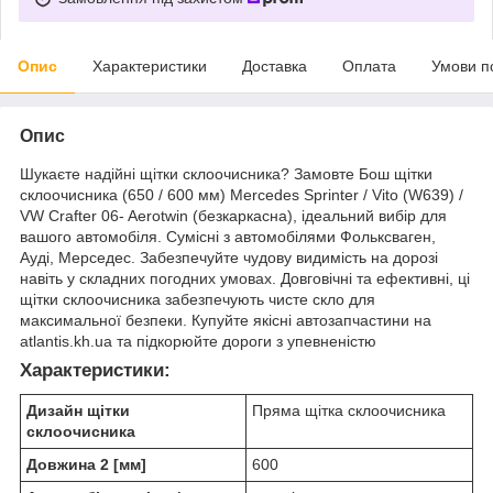
Опис
Характеристики
Доставка
Оплата
Умови п
Опис
Шукаєте надійні щітки склоочисника? Замовте Бош щітки
склоочисника (650 / 600 мм) Mercedes Sprinter / Vito (W639) /
VW Crafter 06- Aerotwin (безкаркасна), ідеальний вибір для
вашого автомобіля. Сумісні з автомобілями Фольксваген,
Ауді, Мерседес. Забезпечуйте чудову видимість на дорозі
навіть у складних погодних умовах. Довговічні та ефективні, ці
щітки склоочисника забезпечують чисте скло для
максимальної безпеки. Купуйте якісні автозапчастини на
atlantis.kh.ua та підкорюйте дороги з упевненістю
Характеристики:
Дизайн щітки
Пряма щітка склоочисника
склоочисника
Довжина 2 [мм]
600