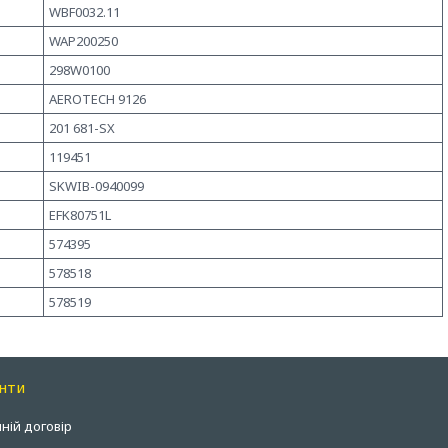
WBF0032.11
WAP200250
298W0100
AEROTECH 9126
201 681-SX
119451
SKWIB-0940099
EFK80751L
574395
578518
578519
нти
ній договір