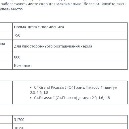
а забезпечують чисте скло для максимальної безпеки. Купуйте якісні
з упевненістю
Пряма щітка склоочисника
750
ням
для лівостороннього розташування керма
800
Комплект
C4 Grand Picasso I (С4 Гранд Пікассо 1) двигун
2.0, 1.6, 1.8
C4 Picasso I (С4 Пікассо) двигун 2.0, 1.6, 1.8
34700
38750