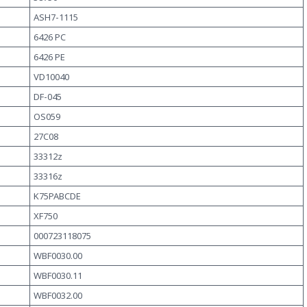
ASH7-1115
6426 PC
6426 PE
VD10040
DF-045
OS059
27C08
33312z
33316z
K75PABCDE
XF750
000723118075
WBF0030.00
WBF0030.11
WBF0032.00