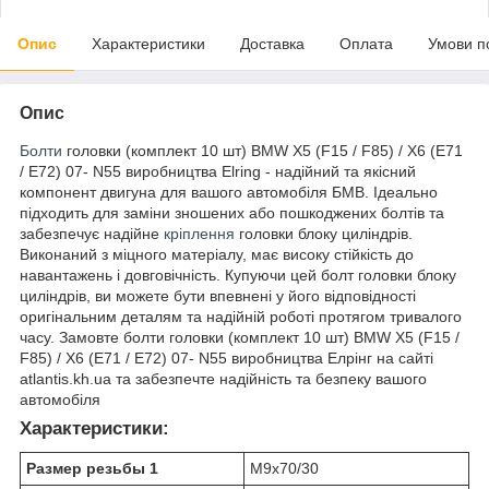
Опис
Характеристики
Доставка
Оплата
Умови п
Опис
Болти
головки (комплект 10 шт) BMW X5 (F15 / F85) / X6 (E71
/ E72) 07- N55 виробництва Elring - надійний та якісний
компонент двигуна для вашого автомобіля БМВ. Ідеально
підходить для заміни зношених або пошкоджених болтів та
забезпечує надійне
кріплення
головки блоку циліндрів.
Виконаний з міцного матеріалу, має високу стійкість до
навантажень і довговічність. Купуючи цей болт головки блоку
циліндрів, ви можете бути впевнені у його відповідності
оригінальним деталям та надійній роботі протягом тривалого
часу. Замовте болти головки (комплект 10 шт) BMW X5 (F15 /
F85) / X6 (E71 / E72) 07- N55 виробництва Елрінг на сайті
atlantis.kh.ua та забезпечте надійність та безпеку вашого
автомобіля
Характеристики:
Размер резьбы 1
M9x70/30