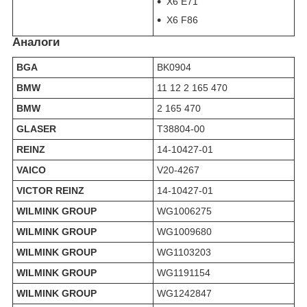
X6 E71
X6 F86
Аналоги
BGA
BK0904
BMW
11 12 2 165 470
BMW
2 165 470
GLASER
T38804-00
REINZ
14-10427-01
VAICO
V20-4267
VICTOR REINZ
14-10427-01
WILMINK GROUP
WG1006275
WILMINK GROUP
WG1009680
WILMINK GROUP
WG1103203
WILMINK GROUP
WG1191154
WILMINK GROUP
WG1242847