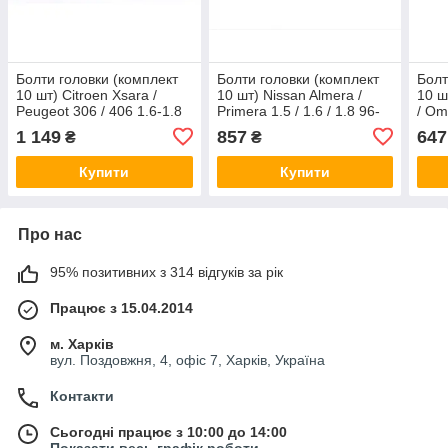
Болти головки (комплект
Болти головки (комплект
Болт
10 шт) Citroen Xsara /
10 шт) Nissan Almera /
10 ш
Peugeot 306 / 406 1.6-1.8
Primera 1.5 / 1.6 / 1.8 96-
/ Om
93-04 (M11x1.5x168) Elring
(M10x1.5x93) Elring
03 (
1 149
857
647
₴
₴
758290
290330
803
Купити
Купити
Про нас
95% позитивних з 314 відгуків за рік
Працює з 15.04.2014
м. Харків
вул. Поздовжня, 4, офіс 7, Харків, Україна
Контакти
Сьогодні працює з 10:00 до 14:00
Показати весь графік роботи