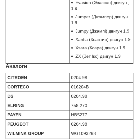
Evasion (Эвазион) двигун ,
1.9
Jumper (Джампер) двигун
1.9
Jumpy (Джампі) двигун 1.9
Xantia (Ксантия) двигун 1.9
Xsara (Ксара) двигун 1.9
ZX (Зет Ікс) двигун 1.9
Аналоги
CITROËN
0204.98
CORTECO
016204B
DS
0204.98
ELRING
758.270
PAYEN
HBS277
PEUGEOT
0204.98
WILMINK GROUP
WG1093268