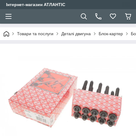
Інтернет-магазин АТЛАНТІС
Товари та послуги
Деталі двигуна
Блок-картер
Бо