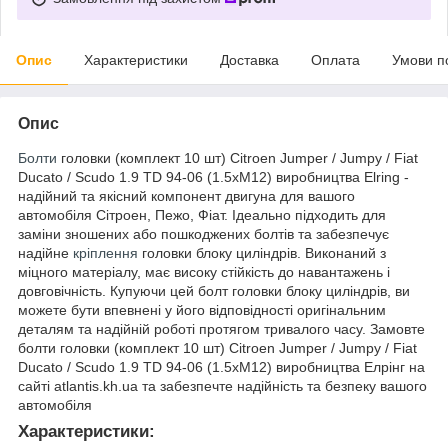
Опис
Характеристики
Доставка
Оплата
Умови п
Опис
Болти
головки (комплект 10 шт) Citroen Jumper / Jumpy / Fiat
Ducato / Scudo 1.9 TD 94-06 (1.5xM12) виробництва Elring -
надійний та якісний компонент двигуна для вашого
автомобіля Сітроен, Пежо, Фіат. Ідеально підходить для
заміни зношених або пошкоджених болтів та забезпечує
надійне
кріплення
головки блоку циліндрів. Виконаний з
міцного матеріалу, має високу стійкість до навантажень і
довговічність. Купуючи цей болт головки блоку циліндрів, ви
можете бути впевнені у його відповідності оригінальним
деталям та надійній роботі протягом тривалого часу. Замовте
болти головки (комплект 10 шт) Citroen Jumper / Jumpy / Fiat
Ducato / Scudo 1.9 TD 94-06 (1.5xM12) виробництва Елрінг на
сайті atlantis.kh.ua та забезпечте надійність та безпеку вашого
автомобіля
Характеристики: