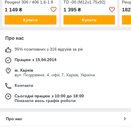
Peugeot 306 / 406 1.6-1.8
TD -00 (M12x1.75x92)
Peug
93-04 (M11x1.5x168) Elring
Elring 802930
(M16
1 149
1 395
182
₴
₴
758290
466
Купити
Купити
Про нас
95% позитивних з 316 відгуків за рік
Працює з 15.04.2014
м. Харків
вул. Поздовжня, 4, офіс 7, Харків, Україна
Контакти
Сьогодні працює з 10:00 до 18:00
Показати весь графік роботи
Про нас