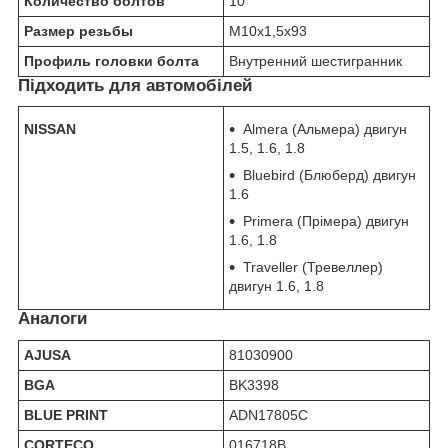
Количество болтов
10
Размер резьбы
M10x1,5x93
Профиль головки болта
Внутренний шестигранник
Підходить для автомобілей
NISSAN
Almera (Альмера) двигун
1.5, 1.6, 1.8
Bluebird (Блюберд) двигун
1.6
Primera (Прімера) двигун
1.6, 1.8
Traveller (Тревеллер)
двигун 1.6, 1.8
Аналоги
AJUSA
81030900
BGA
BK3398
BLUE PRINT
ADN17805C
CORTECO
016718B