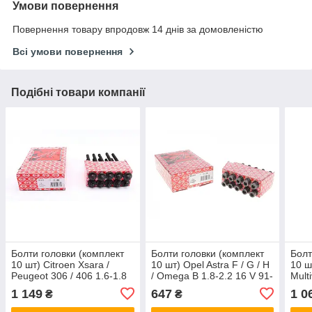
Умови повернення
Повернення товару впродовж 14 днів за домовленістю
Всі умови повернення
Подібні товари компанії
Болти головки (комплект
Болти головки (комплект
Болт
10 шт) Citroen Xsara /
10 шт) Opel Astra F / G / H
10 ш
Peugeot 306 / 406 1.6-1.8
/ Omega B 1.8-2.2 16 V 91-
Multi
93-04 (M11x1.5x168) Elring
03 (M11x1.25x105) Elring
/ T6 
1 149
647
1 0
₴
₴
758290
803010
(M10
325