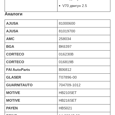
V70 двигун 2.5
Аналоги
AJUSA
81000600
AJUSA
81019700
AMC
258034
BGA
BK6397
CORTECO
016230B
CORTECO
016819B
FAI AutoParts
B06812
GLASER
T07896-00
GUARNITAUTO
704709-1012
MOTIVE
HB210SET
MOTIVE
HB216SET
PAYEN
HBS021