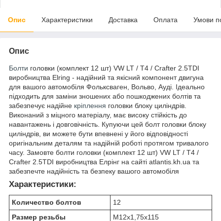
Опис
Характеристики
Доставка
Оплата
Умови п
Опис
Болти
головки (комплект 12 шт) VW LT / T4 / Crafter 2.5TDI
виробництва Elring - надійний та якісний компонент двигуна
для вашого автомобіля Фольксваген, Вольво, Ауді. Ідеально
підходить для заміни зношених або пошкоджених болтів та
забезпечує надійне
кріплення
головки блоку циліндрів.
Виконаний з міцного матеріалу, має високу стійкість до
навантажень і довговічність. Купуючи цей болт головки блоку
циліндрів, ви можете бути впевнені у його відповідності
оригінальним деталям та надійній роботі протягом тривалого
часу. Замовте болти головки (комплект 12 шт) VW LT / T4 /
Crafter 2.5TDI виробництва Елрінг на сайті atlantis.kh.ua та
забезпечте надійність та безпеку вашого автомобіля
Характеристики:
Количество болтов
12
Размер резьбы
M12x1,75x115