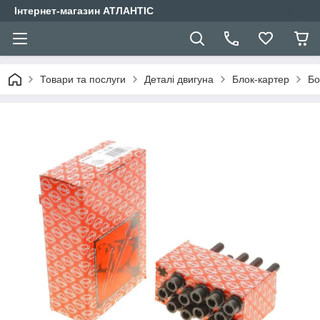
Інтернет-магазин АТЛАНТІС
Товари та послуги
Деталі двигуна
Блок-картер
Бо