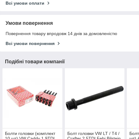
Всі умови оплати
Умови повернення
Повернення товару впродовж 14 днів за домовленістю
Всі умови повернення
Подібні товари компанії
Болти головки (комплект
Болт головки VW LT / T4 /
Болт
10 шт) VW Caddy 1.9TDI
Crafter 2.5TDI Febi Bilstein
шт) A