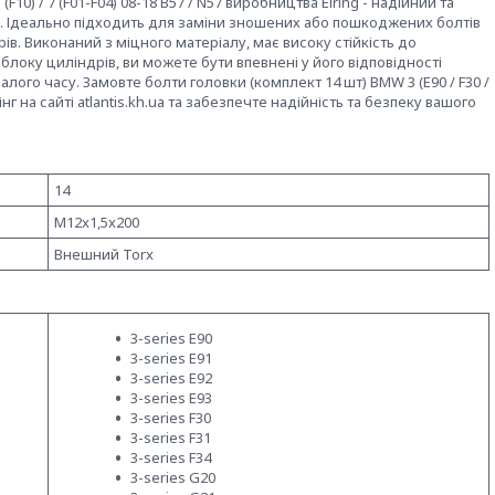
 (F10) / 7 (F01-F04) 08-18 B57 / N57 виробництва Elring - надійний та
. Ідеально підходить для заміни зношених або пошкоджених болтів
ів. Виконаний з міцного матеріалу, має високу стійкість до
блоку циліндрів, ви можете бути впевнені у його відповідності
лого часу. Замовте болти головки (комплект 14 шт) BMW 3 (E90 / F30 /
лрінг на сайті atlantis.kh.ua та забезпечте надійність та безпеку вашого
14
M12x1,5x200
Внешний Torx
3-series E90
3-series E91
3-series E92
3-series E93
3-series F30
3-series F31
3-series F34
3-series G20