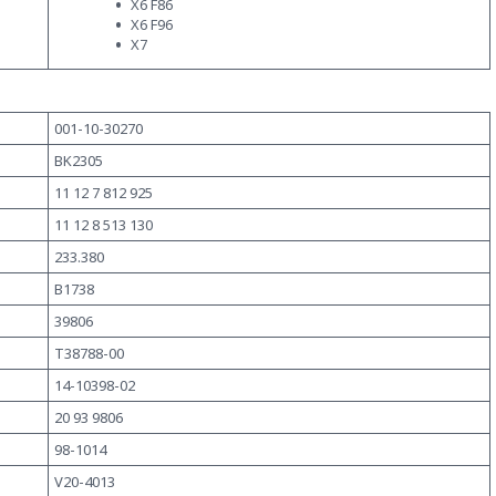
X6 F86
X6 F96
X7
001-10-30270
BK2305
11 12 7 812 925
11 12 8 513 130
233.380
B1738
39806
T38788-00
14-10398-02
20 93 9806
98-1014
V20-4013