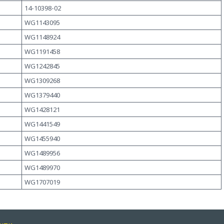
14-10398-02
WG1143095
WG1148924
WG1191458
WG1242845
WG1309268
WG1379440
WG1428121
WG1441549
WG1455940
WG1489956
WG1489970
WG1707019