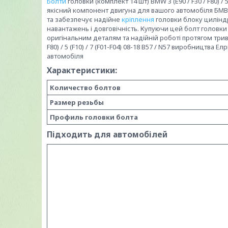
Болти
головки (комплект 14 шт) BMW 3 (E90 / F30 / F80) / 5
якісний компонент двигуна для вашого автомобіля БМВ
та забезпечує надійне
кріплення
головки блоку циліндр
навантажень і довговічність. Купуючи цей болт головки 
оригінальним деталям та надійній роботі протягом трива
F80) / 5 (F10) / 7 (F01-F04) 08-18 B57 / N57 виробництва Е
автомобіля
Характеристики:
Количество болтов
Размер резьбы
Профиль головки болта
Підходить для автомобілей