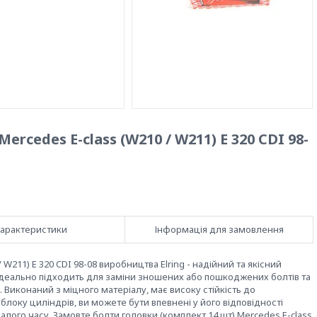
rcedes E-class (W210 / W211) E 320 CDI 98-
арактеристики
Інформація для замовлення
 W211) E 320 CDI 98-08 виробництва Elring - надійний та якісний
деально підходить для заміни зношених або пошкоджених болтів та
 Виконаний з міцного матеріалу, має високу стійкість до
блоку циліндрів, ви можете бути впевнені у його відповідності
алого часу. Замовте болти головки (комплект 14 шт) Mercedes E-class