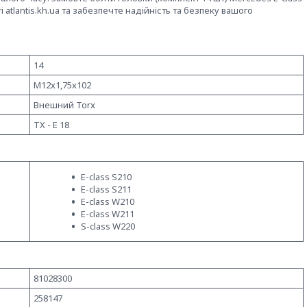
і atlantis.kh.ua та забезпечте надійність та безпеку вашого
14
M12x1,75x102
Внешний Torx
TX - E 18
E-class S210
E-class S211
E-class W210
E-class W211
S-class W220
81028300
258147