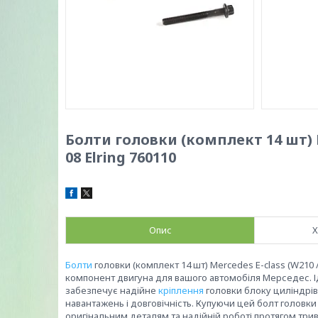
Болти головки (комплект 14 шт) Me
08 Elring 760110
Опис
Х
Болти
головки (комплект 14 шт) Mercedes E-class (W210 /
компонент двигуна для вашого автомобіля Мерседес. І
забезпечує надійне
кріплення
головки блоку циліндрів.
навантажень і довговічність. Купуючи цей болт головки 
оригінальним деталям та надійній роботі протягом трив