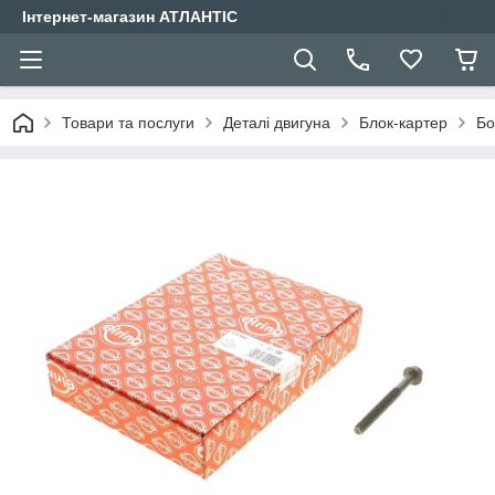
Інтернет-магазин АТЛАНТІС
Товари та послуги
Деталі двигуна
Блок-картер
Бо