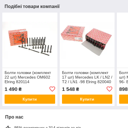
Подібні товари компанії
Болти головки (комплект
Болти головки (комплект
Болт
22 шт) Mercedes OM602
17 шт) Mercedes LK / LN2 /
шт) 
Elring 820114
T2 / LN1 -98 Elring 820040
96- 
1 490
1 548
898
₴
₴
Купити
Купити
Про нас
95% позитивних з 314 відгуків за рік