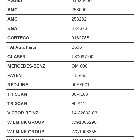
AJUSA
81023400
AMC
258090
AMC
258282
BGA
BK4373
CORTECO
016278B
FAI AutoParts
B606
GLASER
T80067-00
MERCEDES-BENZ
OM 606
PAYEN
HBS063
RED-LINE
00SS001
TRISCAN
98-4103
TRISCAN
98-4118
VICTOR REINZ
14-32033-03
WILMINK GROUP
WG1006290
WILMINK GROUP
WG1006355