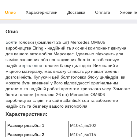
Опис
Характеристики
Доставка
Оплата
Умови п
Опис
Болти
головки (комплект 26 шт) Mercedes OM606
виробництва Elring - надійний та якісний компонент двигуна
для вашого автомобіля Мерседес. Ідеально підходить для
заміни зношених або пошкоджених болтів та забезпечує
надійне
кріплення
головки блоку циліндрів. Виконаний з
міцного матеріалу, має високу стійкість до навантажень і
довговічність. Купуючи цей болт головки блоку циліндрів, ви
можете бути впевнені у його відповідності оригінальним
деталям та надійній роботі протягом тривалого часу. Замовте
болти головки (комплект 26 шт) Mercedes OM606
виробництва Елрінг на сайті atlantis.kh.ua та забезпечте
надійність та безпеку вашого автомобіля
Характеристики:
Размер резьбы 1
M10x1,5x102
Размер резьбы 2
M10x1,5x115