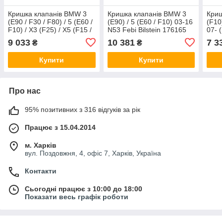
Кришка клапанів BMW 3
Кришка клапанів BMW 3
Криш
(E90 / F30 / F80) / 5 (E60 /
(E90) / 5 (E60 / F10) 03-16
(F10
F10) / X3 (F25) / X5 (F15 /
N53 Febi Bilstein 176165
07- 
F85) 1.6 / 2.0D 06-18
196
9 033
10 381
7 3
₴
₴
(N47) Febi Bilstein 174674
Купити
Купити
Про нас
95% позитивних з 316 відгуків за рік
Працює з 15.04.2014
м. Харків
вул. Поздовжня, 4, офіс 7, Харків, Україна
Контакти
Сьогодні працює з 10:00 до 18:00
Показати весь графік роботи