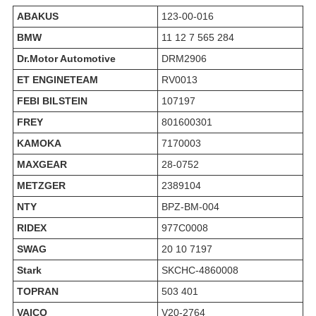
ABAKUS
123-00-016
BMW
11 12 7 565 284
Dr.Motor Automotive
DRM2906
ET ENGINETEAM
RV0013
FEBI BILSTEIN
107197
FREY
801600301
KAMOKA
7170003
MAXGEAR
28-0752
METZGER
2389104
NTY
BPZ-BM-004
RIDEX
977C0008
SWAG
20 10 7197
Stark
SKCHC-4860008
TOPRAN
503 401
VAICO
V20-2764