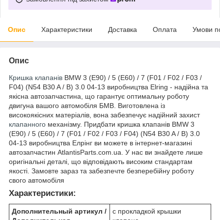
Опис
Характеристики
Доставка
Оплата
Умови п
Опис
Кришка клапанів
BMW 3 (E90) / 5 (E60) / 7 (F01 / F02 / F03 /
F04) (N54 B30 A / B) 3.0 04-13 виробництва Elring - надійна та
якісна автозапчастина, що гарантує оптимальну роботу
двигуна вашого автомобіля БМВ. Виготовлена із
високоякісних матеріалів, вона забезпечує надійний захист
клапанного
механізму. Придбати кришка клапанів BMW 3
(E90) / 5 (E60) / 7 (F01 / F02 / F03 / F04) (N54 B30 A / B) 3.0
04-13 виробництва Елрінг ви можете в інтернет-магазині
автозапчастин AtlantisParts.com.ua. У нас ви знайдете лише
оригінальні деталі, що відповідають високим стандартам
якості. Замовте зараз та забезпечте безперебійну роботу
свого автомобіля
Характеристики:
Дополнительный артикул /
с прокладкой крышки