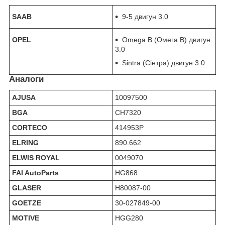
SAAB
9-5 двигун 3.0
OPEL
Omega B (Омега В) двигун
3.0
Sintra (Сінтра) двигун 3.0
Аналоги
AJUSA
10097500
BGA
CH7320
CORTECO
414953P
ELRING
890.662
ELWIS ROYAL
0049070
FAI AutoParts
HG868
GLASER
H80087-00
GOETZE
30-027849-00
MOTIVE
HGG280