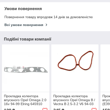
Умови повернення
Повернення товару впродовж 14 днів за домовленістю
Всі умови повернення
Подібні товари компанії
Прокладка колектора
Прокладка колектора
Прок
впускного Opel Omega 2.0
впускного Opel Omega B /
впус
16v 94-99 Elring 645910
Vectra B 2.5-3.2 V6 94-03
(E39 
Elring 198060
11 /