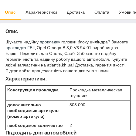
Опис
Характеристики
Доставка
Оплата
Умови п
Опис
Шукаєте надійну
прокладку
головки блоку циліндра? Замовте
прокладка ГБЦ
Opel Omega В 3,0 V6 94-01 виробництва
Елрінг. Підходить для Опель, Сааб. Забезпечте надійну
герметичність та надійну роботу вашого автомобіля. Купуйте
якісні запчастини на atlantis.kh.ua! Доставка, гарантія якості.
Підтримайте працездатність вашого двигуна з нами
Характеристики:
Конструкция прокладка
Прокладка металлическая
гнущаяся
дополнительно
803.000
необходимые артикулы
(номер артикула)
необходимое количество
2
Підходить для автомобілей