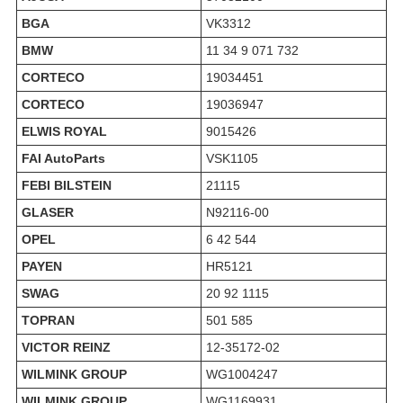
BGA
VK3312
BMW
11 34 9 071 732
CORTECO
19034451
CORTECO
19036947
ELWIS ROYAL
9015426
FAI AutoParts
VSK1105
FEBI BILSTEIN
21115
GLASER
N92116-00
OPEL
6 42 544
PAYEN
HR5121
SWAG
20 92 1115
TOPRAN
501 585
VICTOR REINZ
12-35172-02
WILMINK GROUP
WG1004247
WILMINK GROUP
WG1169931