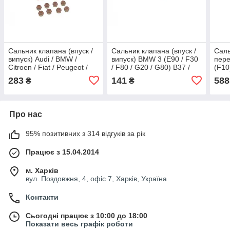
Сальник клапана (впуск /
Сальник клапана (впуск /
Саль
випуск) Audi / BMW /
випуск) BMW 3 (E90 / F30
пере
Citroen / Fiat / Peugeot /
/ F80 / G20 / G80) B37 /
(F10
Renault / VW (8x10.8 /
B47 / N47 Elring 539420
Elri
283
141
588
₴
₴
14.2x10) (комплект 8 шт)
Elring
Про нас
95% позитивних з 314 відгуків за рік
Працює з 15.04.2014
м. Харків
вул. Поздовжня, 4, офіс 7, Харків, Україна
Контакти
Сьогодні працює з 10:00 до 18:00
Показати весь графік роботи