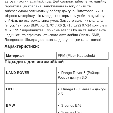
автозапчастин atlantis.kh.ua. Цей сальник забезпечує надійну
герметизацію
клапана
, запобігаючи витоку оливи та
забезпечуючи оптимальну роботу двигуна. Виготовлений із
міцного матеріалу, він має довгий термін служби та відмінну
стійкість до екстремальних умов. Замовте сальник клапана
(впуск / випуск) BMW X5 (E70) / X6 (E71 / E72) 07-14 комплект
M57 / N57 виробництва Елрінг на atlantis.kh.ua та забезпечте
надійність та ефективність свого автомобіля Опель, БМВ,
Лендровер. Швидка доставка та доступні ціни гарантовані
Характеристики:
Материал
FPM (Fluor-Kautschuk)
Підходить для автомобілей
LAND ROVER
Range Rover 3 (Рейндж
Ровер) двигун 3.0
OPEL
Omega B (Омега В) двигун
2.5
BMW
3-series E46
3-series E90