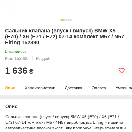
Сальник клапана (впуск / випуск) BMW X5
(E70) / X6 (E71 / E72) 07-14 комплект M57 / N57
Elring 152390
В наявності
Код: 152390
Роздріб
1 636
₴
Опис
Характеристики
Доставка
Оплата
Умови п
Опис
Сальник клапана
(впуск / випуск) BMW X5 (E70) / X6 (E71 /
E72) 07-14 комплект M57 / N57 виробництва Elring – надійна
автозапчастина високої якості, яку пропонує інтернет-магазин