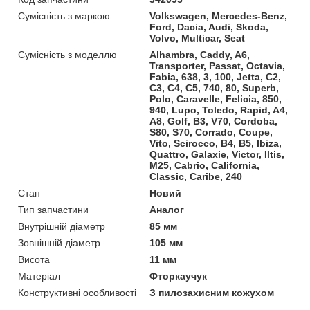
Сумісність з маркою
Volkswagen, Mercedes-Benz,
Ford, Dacia, Audi, Skoda,
Volvo, Multicar, Seat
Сумісність з моделлю
Alhambra, Caddy, A6,
Transporter, Passat, Octavia,
Fabia, 638, 3, 100, Jetta, C2,
C3, C4, C5, 740, 80, Superb,
Polo, Caravelle, Felicia, 850,
940, Lupo, Toledo, Rapid, A4,
A8, Golf, B3, V70, Cordoba,
S80, S70, Corrado, Coupe,
Vito, Scirocco, B4, B5, Ibiza,
Quattro, Galaxie, Victor, Iltis,
M25, Cabrio, California,
Classic, Caribe, 240
Стан
Новий
Тип запчастини
Аналог
Внутрішній діаметр
85 мм
Зовнішній діаметр
105 мм
Висота
11 мм
Матеріал
Фторкаучук
Конструктивні особливості
З пилозахисним кожухом