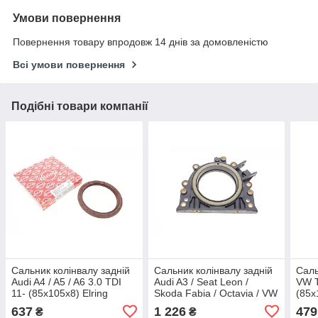
Умови повернення
Повернення товару впродовж 14 днів за домовленістю
Всі умови повернення
Подібні товари компанії
Сальник колінвалу задній
Сальник колінвалу задній
Саль
Audi A4 / A5 / A6 3.0 TDI
Audi A3 / Seat Leon /
VW T
11- (85x105x8) Elring
Skoda Fabia / Octavia / VW
(85x
331330
Caddy / Passat(85x111) 1.4
110
637
1 226
479
₴
₴
/ 1.6 03- Vika 11031011801