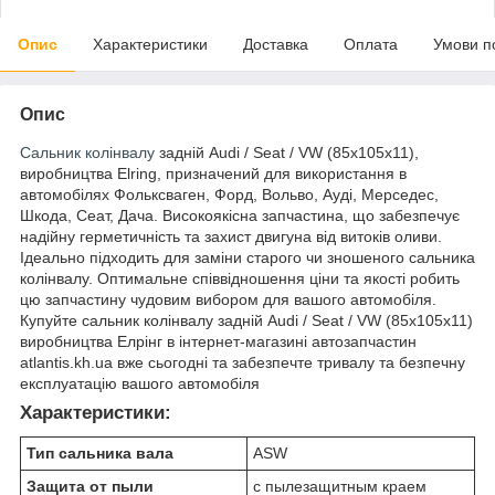
Опис
Характеристики
Доставка
Оплата
Умови п
Опис
Сальник колінвалу
задній Audi / Seat / VW (85x105x11),
виробництва Elring, призначений для використання в
автомобілях Фольксваген, Форд, Вольво, Ауді, Мерседес,
Шкода, Сеат, Дача. Високоякісна запчастина, що забезпечує
надійну герметичність та захист двигуна від витоків оливи.
Ідеально підходить для заміни старого чи зношеного сальника
колінвалу. Оптимальне співвідношення ціни та якості робить
цю запчастину чудовим вибором для вашого автомобіля.
Купуйте сальник колінвалу задній Audi / Seat / VW (85x105x11)
виробництва Елрінг в інтернет-магазині автозапчастин
atlantis.kh.ua вже сьогодні та забезпечте тривалу та безпечну
експлуатацію вашого автомобіля
Характеристики:
Тип сальника вала
ASW
Защита от пыли
с пылезащитным краем