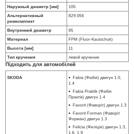
Наружный диаметр [мм]
105
Альтернативный
829.056
ремкомплект
Внутренний диаметр
85
Материал
FPM (Fluor-Kautschuk)
Высота [мм]
11
Тип кручения
левой кручение
Підходить для автомобілей
SKODA
Fabia (Фабія) двигун 1.0,
1.4
Fabia Praktik (Фабія
Практік) двигун 1.4
Favorit (Фаворіт) двигун 1.3
Favorit Forman (Фаворіт
Форман) двигун 1.3
Felicia (Феліція) двигун 1.3,
1.6, 1.9