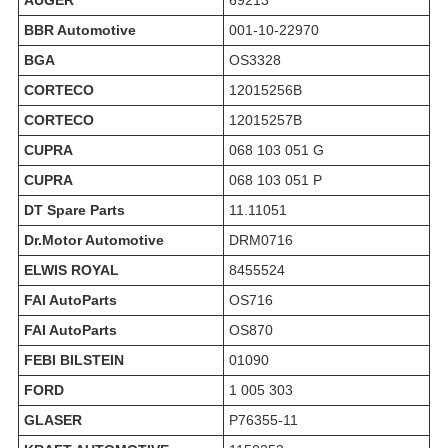
AUGER
69213
BBR Automotive
001-10-22970
BGA
OS3328
CORTECO
12015256B
CORTECO
12015257B
CUPRA
068 103 051 G
CUPRA
068 103 051 P
DT Spare Parts
11.11051
Dr.Motor Automotive
DRM0716
ELWIS ROYAL
8455524
FAI AutoParts
OS716
FAI AutoParts
OS870
FEBI BILSTEIN
01090
FORD
1 005 303
GLASER
P76355-11